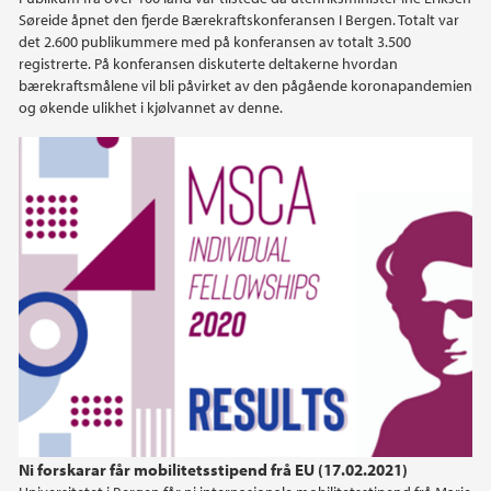
Søreide åpnet den fjerde Bærekraftskonferansen I Bergen. Totalt var
2020
det 2.600 publikummere med på konferansen av totalt 3.500
registrerte. På konferansen diskuterte deltakerne hvordan
bærekraftsmålene vil bli påvirket av den pågående koronapandemien
2019
og økende ulikhet i kjølvannet av denne.
2018
2017
2016
2015
2014
2010
Ni forskarar får mobilitetsstipend frå EU (17.02.2021)