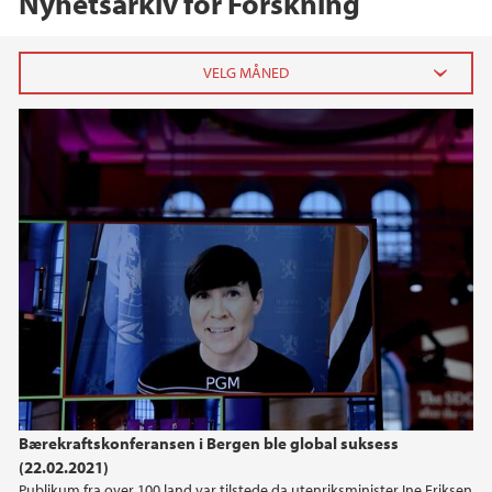
Nyhetsarkiv for Forskning
2026
februar (2)
januar (3)
2025
2024
2023
2022
Bærekraftskonferansen i Bergen ble global suksess
(22.02.2021)
2021
Publikum fra over 100 land var tilstede da utenriksminister Ine Eriksen