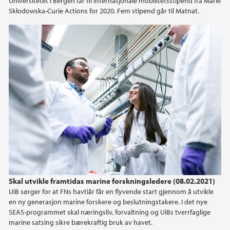
Universitetet i Bergen får ni internasjonale mobilitetsstipend frå Marie
Skłodowska-Curie Actions for 2020. Fem stipend går til Matnat.
Skal utvikle framtidas marine forskningsledere (08.02.2021)
UiB sørger for at FNs havtiår får en flyvende start gjennom å utvikle
en ny generasjon marine forskere og beslutningstakere. I det nye
SEAS-programmet skal næringsliv, forvaltning og UiBs tverrfaglige
marine satsing sikre bærekraftig bruk av havet.