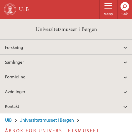
Hopp til hovedinnhold
Meny
Søk
Universitetsmuseet i Bergen
Forskning
Samlinger
Formidling
Avdelinger
Kontakt
UiB
Universitetsmuseet i Bergen
ÅRBOK FOR UNIVERSITETSMUSEET