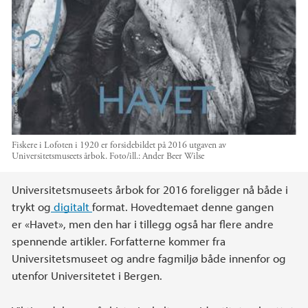
Fiskere i Lofoten i 1920 er forsidebildet på 2016 utgaven av
Universitetsmuseets årbok.
Foto/ill.:
Ander Beer Wilse
Hovedinnhold
Universitetsmuseets årbok for 2016 foreligger nå både i
trykt og
digitalt
format. Hovedtemaet denne gangen
er «Havet», men den har i tillegg også har flere andre
spennende artikler. Forfatterne kommer fra
Universitetsmuseet og andre fagmiljø både innenfor og
utenfor Universitetet i Bergen.