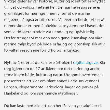
Viktige deler av vår historie, kultur og identitet er knyttet
til livet og virksomhetene her. De marine ressursene er
grunnlaget for næringer, men vi ser at de marine
miljøene nå også er utfordret. Vi lever en tid der vi ser at
menneskene er med å påvirke økosystemene i havet, det
som vi tidligere trodde var uendelig og upåvirkelig.
Derfor trenger vi mer enn noen gang kunnskap om våre
marine miljø bygd på både erfaring og vitenskap slik at vi
forvalter ressursene fornuftig og langsiktig.
Nytt av året er at du kan lese årboken i
digital utgave.
Bla
deg igjennom de 17 artiklene om det marine og andre
tema innen både kultur og natur. Utenom hovedtemaet
presenteres artikler om blant annet Hamsuns venner i
Bergen, eksperimentell arkeologi, hager og parker på
Haukeland og om spennende utstillinger.
Du kan laste ned alle artiklen her. Selve trykksaken er til