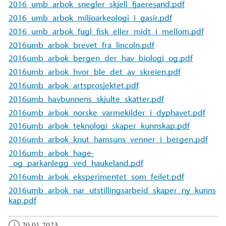
2016_umb_arbok_snegler_skjell_fjaeresand.pdf
2016_umb_arbok_miljoarkeologi_i_gasir.pdf
2016_umb_arbok_fugl_fisk_eller_midt_i_mellom.pdf
2016umb_arbok_brevet_fra_lincoln.pdf
2016umb_arbok_bergen_der_hav_biologi_og.pdf
2016umb_arbok_hvor_ble_det_av_skreien.pdf
2016umb_arbok_artsprosjektet.pdf
2016umb_havbunnens_skjulte_skatter.pdf
2016umb_arbok_norske_varmekilder_i_dyphavet.pdf
2016umb_arbok_teknologi_skaper_kunnskap.pdf
2016umb_arbok_knut_hamsuns_venner_i_bergen.pdf
2016umb_arbok_hage-
_og_parkanlegg_ved_haukeland.pdf
2016umb_arbok_eksperimentet_som_feilet.pdf
2016umb_arbok_nar_utstillingsarbeid_skaper_ny_kunns
kap.pdf
20.01.2023