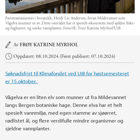
Førsteamanuensis i botanikk, Heidi Lie Andersen, foran Mildevannet som
Vågelva munner ut av. Dette området har et spesielt økosystem med sjeldne fiske-
og fuglearter, og unike vannplanter.
Foto/ill.:
Frøy Katrine Myrhol/UiB
Hovedinnhold
Av
FRØY KATRINE MYRHOL
Oppdatert: 08.10.2024 (Først publisert: 07.10.2024)
Søknadsfrist til Klimafondet ved UiB for høstsemesteret
er 15.oktober.
Vågelva er en liten elv som munner ut fra Mildevannet
langs Bergen botaniske hage. Denne elva har et helt
spesielt vannmiljø, med egen stamme av sjøørret,
rødlistet ål, og flere verdifulle mindre organismer og
sjeldne vannplanter.