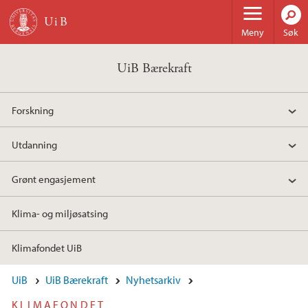
Hopp til hovedinnhold
Meny
Søk
UiB Bærekraft
Forskning
Utdanning
Grønt engasjement
Klima- og miljøsatsing
Klimafondet UiB
UiB
UiB Bærekraft
Nyhetsarkiv
KLIMAFONDET