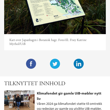
Kart over Japanhagen i Botanisk hage.
Foto/ill.:
Frøy Katrine
Myrhol/UiB
F
T
L
a
w
i
TILKNYTTET INNHOLD
c
i
n
e
t
k
Klimafondet gir gamle UiB-møbler nytt
b
t
e
liv
o
e
d
Våren 2024 ga klimafondet støtte til omtrekk
o
r
I
og redesign av gamle og utslitte UiB-møbler.