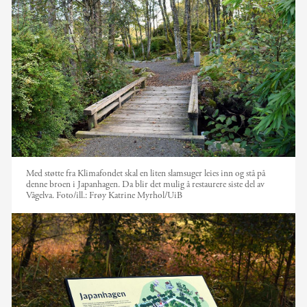
Med støtte fra Klimafondet skal en liten slamsuger leies inn og stå på
denne broen i Japanhagen. Da blir det mulig å restaurere siste del av
Vågelva.
Foto/ill.:
Frøy Katrine Myrhol/UiB