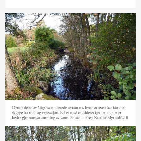
Denne delen av Vågelva er allerede restaurert, hvor ørreten har fått mer
skygge fra trær og vegetasjon. Nå er også mudderet fjernet, og det er
bedre gjennomstrømming av vann.
Foto/ill.:
Frøy Katrine Myrhol/UiB