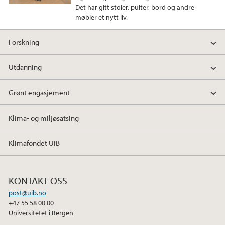
Det har gitt stoler, pulter, bord og andre
k
n
møbler et nytt liv.
Forskning
Utdanning
Grønt engasjement
Klima- og miljøsatsing
Klimafondet UiB
KONTAKT OSS
post@uib.no
+47 55 58 00 00
Universitetet i Bergen