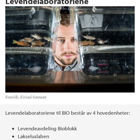
Levendelaboratoriene
Foto/ill.:
Eivind Senneset
Hovedinnhold
Levendelaboratoriene til BIO består av 4 hovedenheter:
Levendeavdeling Bioblokk
Lakseluslaben