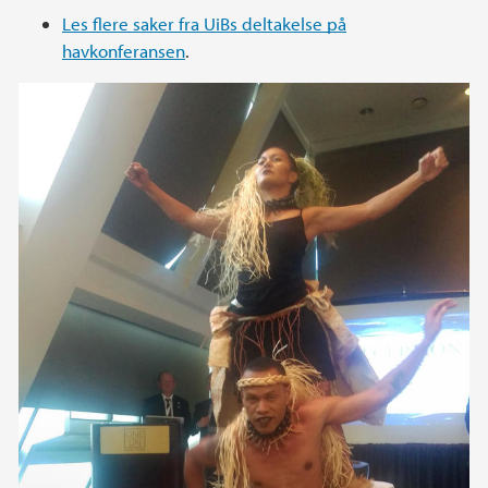
Les flere saker fra UiBs deltakelse på
havkonferansen
.