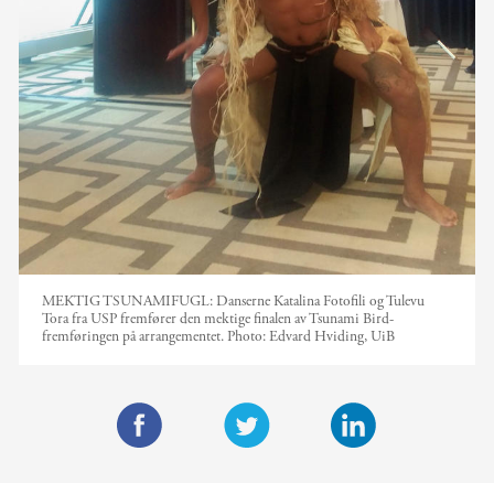
MEKTIG TSUNAMIFUGL: Danserne Katalina Fotofili og Tulevu
Tora fra USP fremfører den mektige finalen av Tsunami Bird-
fremføringen på arrangementet.
Photo:
Edvard Hviding, UiB
F
T
L
a
w
i