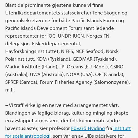
Blant de prominente gjestene kunne vi finne
Utenriksdepartementets statssekretær Tone Skogen og
generalsekretærene for både Pacific Islands Forum og
Pacific Islands Development Forum samt ledende
representanter for IOC, UNDP, IUCN, Norges FN-
delegasjon, Fiskeridepartementet,
Havforskningsinstituttet, NIFES, NCE Seafood, Norsk
Polarinstitutt, KDM (Tyskland), GEOMAR (Tyskland),
Marine Institute (Irland), JPI Oceans (EU-Rådet), CSIRO
(Australia), UWA (Australia), NOAA (USA), OFI (Canada),
SPREP (Samoa), Forum Fisheries Agency (Salomonøyene),
m.fl.
– Vi traff virkelig en nerve med arrangementet vårt.
Blandingen av faglige bidrag, kultur og mingling skapte
en avslappet atmosfære, der folk kunne møte andre
haventusiaster, sier professor
Edvard Hviding
fra
Institutt
for sosialantropologi
, som var en av UiBs pådrivere for