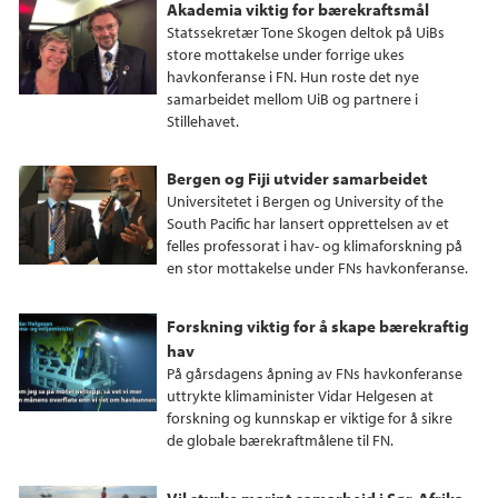
Akademia viktig for bærekraftsmål
Statssekretær Tone Skogen deltok på UiBs
store mottakelse under forrige ukes
havkonferanse i FN. Hun roste det nye
samarbeidet mellom UiB og partnere i
Stillehavet.
Bergen og Fiji utvider samarbeidet
Universitetet i Bergen og University of the
South Pacific har lansert opprettelsen av et
felles professorat i hav- og klimaforskning på
en stor mottakelse under FNs havkonferanse.
Forskning viktig for å skape bærekraftig
hav
På gårsdagens åpning av FNs havkonferanse
uttrykte klimaminister Vidar Helgesen at
forskning og kunnskap er viktige for å sikre
de globale bærekraftmålene til FN.
Vil styrke marint samarbeid i Sør-Afrika