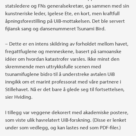
statsledere og FNs generalsekretær, ga sammen med sin
kunstneriske leder, Igelese Ete, en kort, men kraftfull
åpningsforestilling på UiB-mottakelsen. Det ble servert
fijiansk sang og dansenummeret Tsunami Bird.
– Dette er en intens skildring av forholdet mellom havet,
fregattfuglene og menneskene, basert på samoanske
idéer om hvordan katastrofer varsles. Ikke minst den
skremmende men uttrykksfulle scenen med
tsunamifuglene bidro til å understreke avtalen UiB
inngikk om et marint professorat med våre partnere i
Stillehavet. Nå er det bare å glede seg til fortsettelsen,
sier Hviding.
I tillegg var veggene dekorert med akademiske postere,
som viste ulik havrelatert UiB-forskning. (Disse er lenket
under som vedlegg, og kan lastes ned som PDF-filer.)