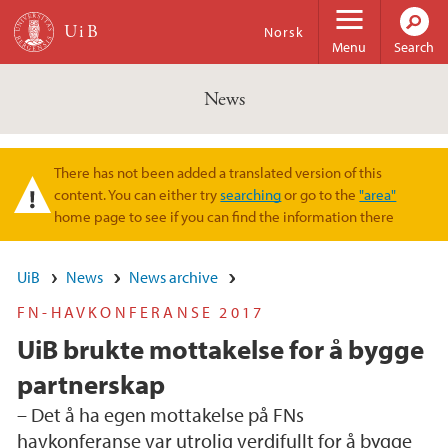
Skip to main content
Norsk
Menu
Search
News
There has not been added a translated version of this
Warning message
content. You can either try
searching
or go to the
"area"
home page to see if you can find the information there
UiB
News
News archive
FN-HAVKONFERANSE 2017
UiB brukte mottakelse for å bygge
partnerskap
– Det å ha egen mottakelse på FNs
havkonferanse var utrolig verdifullt for å bygge