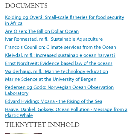
DOCUMENTS
c
i
n
e
t
k
Kolding og Overå: Small-scale fisheries for food security
b
t
e
in Africa
o
e
d
Are Olsen: The Billion Dollar Ocean
o
r
I
Ivar Rønnestad, m.fl.: Sustainable Aquaculture
k
n
Francois Counillon: Climate services from the Ocean
Kleivdal, m.fl.: Increased sustainable ocean harvest?
Ernst Nordtveit: Evidence based law of the oceans
Walderhaug, m.fl.: Marine technology education
Marine Science at the University of Bergen
Pedersen og Godø: Norwegian Ocean Observation
Laboratory
Edvard Hviding: Moana - the Rising of the Sea
Haave, Dankel, Goksøy: Ocean Pollution - Message from a
Plastic Whale
TILKNYTTET INNHOLD