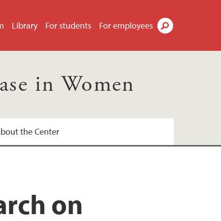
m
Library
For students
For employees
Search
ease in Women
bout the Center
onal Health UiB
arch on
 kvinnehelseforskning