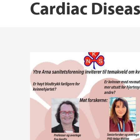
Cardiac Disea
Norwegian Institute of Public Health
Research Unit for Health Surveys
Driv – Center for Research on Women’s Hea