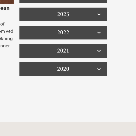
pean
2023
 of
dom ved
2022
økning
inner
2021
2020