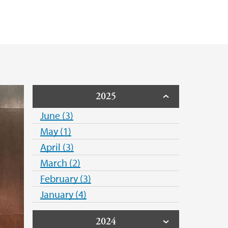
Public Health Association
rsity of Norway
2025
June (3)
May (1)
April (3)
March (2)
February (3)
January (4)
2024