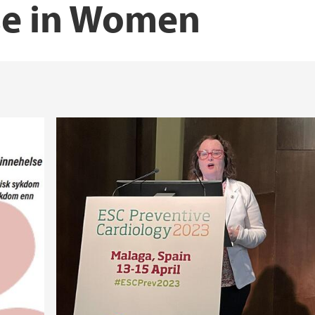
se in Women
Norwegian Women’s 
UiT The arctic unive
lth