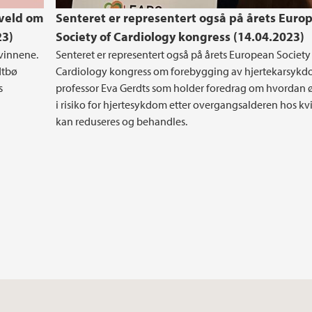
kveld om
Senteret er representert også på årets Euro
23)
Society of Cardiology kongress (14.04.2023)
kvinnene.
Senteret er representert også på årets European Society
dtbø
Cardiology kongress om forebygging av hjertekarsyk
s
professor Eva Gerdts som holder foredrag om hvordan 
i risiko for hjertesykdom etter overgangsalderen hos kv
kan reduseres og behandles.