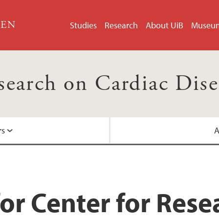
GEN
Studies
Research
About UiB
Museu
esearch on Cardiac Dis
rs
A
Centre for Internati
Helse Bergen
or Center for Rese
Nasjonalt senter for