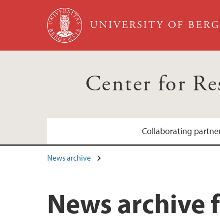
Skip to main content
UNIVERSITY OF BER
Center for R
Collaborating partne
News archive
Bergen sanitetsforening
Grieg Foundation
News archive f
Hjertefondet