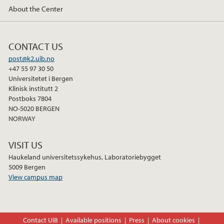
About the Center
CONTACT US
post@k2.uib.no
+47 55 97 30 50
Universitetet i Bergen
Klinisk institutt 2
Postboks 7804
NO-5020 BERGEN
NORWAY
VISIT US
Haukeland universitetssykehus, Laboratoriebygget
5009 Bergen
View campus map
Contact UiB
Available positions
Press
About cookies