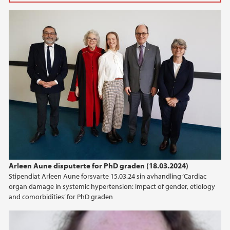
2025
June (3)
May (1)
April (3)
March (2)
February (3)
January (4)
2024
2023
Arleen Aune disputerte for PhD graden (18.03.2024)
Stipendiat Arleen Aune forsvarte 15.03.24 sin avhandling ‘Cardiac
2022
organ damage in systemic hypertension: Impact of gender, etiology
and comorbidities’ for PhD graden
2021