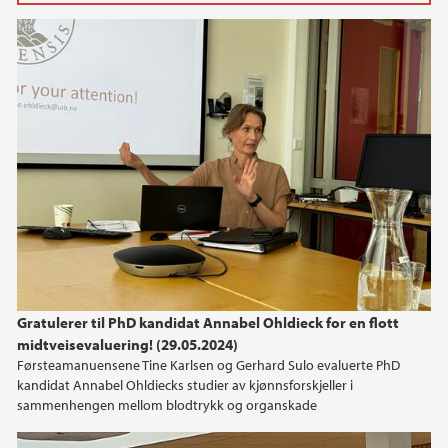
2025
June (3)
May (1)
April (3)
March (2)
February (3)
January (4)
2024
2023
Gratulerer til PhD kandidat Annabel Ohldieck for en flott
midtveisevaluering! (29.05.2024)
2022
Førsteamanuensene Tine Karlsen og Gerhard Sulo evaluerte PhD
kandidat Annabel Ohldiecks studier av kjønnsforskjeller i
2021
sammenhengen mellom blodtrykk og organskade