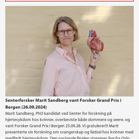
2025
June (3)
May (1)
April (3)
March (2)
February (3)
January (4)
2024
2023
Senterforsker Marit Sandberg vant Forsker Grand Prix i
Bergen (26.09.2024)
2022
Marit Sandberg, PhD kandidat ved Senter for forskning på
hjertesykdom hos kvinner, overbeviste både dommere og seere, og
2021
vant Forsker Grand Prix i Bergen 25.09.28. Vi gratulerer!!! Marit
presenterte sin forskning om svangerskap og fødsel hos kvinner med
medfødt hjertesykdom. Den nasjonale finalen streames live fra Oslo