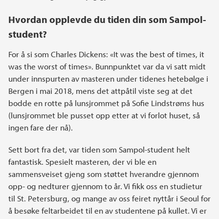
Hvordan opplevde du tiden din som Sampol-
student?
For å si som Charles Dickens: «It was the best of times, it
was the worst of times». Bunnpunktet var da vi satt midt
under innspurten av masteren under tidenes hetebølge i
Bergen i mai 2018, mens det attpåtil viste seg at det
bodde en rotte på lunsjrommet på Sofie Lindstrøms hus
(lunsjrommet ble pusset opp etter at vi forlot huset, så
ingen fare der nå).
Sett bort fra det, var tiden som Sampol-student helt
fantastisk. Spesielt masteren, der vi ble en
sammensveiset gjeng som støttet hverandre gjennom
opp- og nedturer gjennom to år. Vi fikk oss en studietur
til St. Petersburg, og mange av oss feiret nyttår i Seoul for
å besøke feltarbeidet til en av studentene på kullet. Vi er