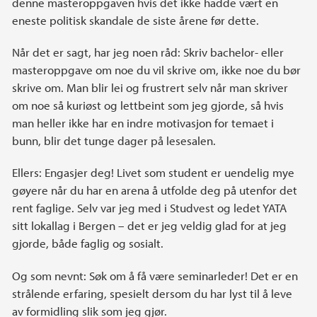
denne masteroppgaven hvis det ikke hadde vært en
eneste politisk skandale de siste årene før dette.
Når det er sagt, har jeg noen råd: Skriv bachelor- eller
masteroppgave om noe du vil skrive om, ikke noe du bør
skrive om. Man blir lei og frustrert selv når man skriver
om noe så kuriøst og lettbeint som jeg gjorde, så hvis
man heller ikke har en indre motivasjon for temaet i
bunn, blir det tunge dager på lesesalen.
Ellers: Engasjer deg! Livet som student er uendelig mye
gøyere når du har en arena å utfolde deg på utenfor det
rent faglige. Selv var jeg med i Studvest og ledet YATA
sitt lokallag i Bergen – det er jeg veldig glad for at jeg
gjorde, både faglig og sosialt.
Og som nevnt: Søk om å få være seminarleder! Det er en
strålende erfaring, spesielt dersom du har lyst til å leve
av formidling slik som jeg gjør.