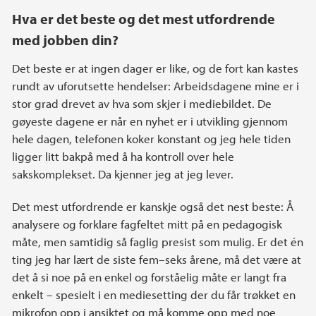
Hva er det beste og det mest utfordrende
med jobben din?
Det beste er at ingen dager er like, og de fort kan kastes
rundt av uforutsette hendelser: Arbeidsdagene mine er i
stor grad drevet av hva som skjer i mediebildet. De
gøyeste dagene er når en nyhet er i utvikling gjennom
hele dagen, telefonen koker konstant og jeg hele tiden
ligger litt bakpå med å ha kontroll over hele
sakskomplekset. Da kjenner jeg at jeg lever.
Det mest utfordrende er kanskje også det nest beste: Å
analysere og forklare fagfeltet mitt på en pedagogisk
måte, men samtidig så faglig presist som mulig. Er det én
ting jeg har lært de siste fem–seks årene, må det være at
det å si noe på en enkel og forståelig måte er langt fra
enkelt – spesielt i en mediesetting der du får trøkket en
mikrofon opp i ansiktet og må komme opp med noe