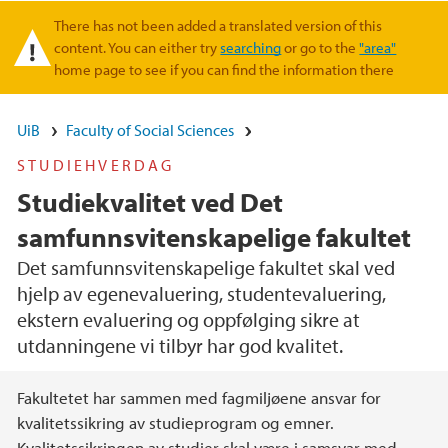
There has not been added a translated version of this
Warning message
content. You can either try
searching
or go to the
"area"
home page to see if you can find the information there
UiB
Faculty of Social Sciences
STUDIEHVERDAG
Studiekvalitet ved Det
samfunnsvitenskapelige fakultet
Det samfunnsvitenskapelige fakultet skal ved
hjelp av egenevaluering, studentevaluering,
ekstern evaluering og oppfølging sikre at
utdanningene vi tilbyr har god kvalitet.
Main content
Fakultetet har sammen med fagmiljøene ansvar for
kvalitetssikring av studieprogram og emner.
Kvalitetssikringen av studier skal være i samsvar med