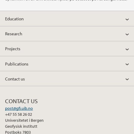
2019
Education
2018
Research
2017
Projects
2016
Publications
2015
Contact us
2014
CONTACT US
2013
post@gfi.uib.no
+47 55 58 26 02
2012
Universitetet i Bergen
Geofysisk institutt
2011
Postboks 7803