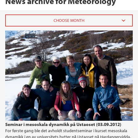
News archive for Meteorology
2023
October (2)
June (1)
May (1)
April (1)
March (1)
January (3)
2022
2021
Seminar i mesoskala dynamikk på Ustaoset (03.09.2012)
For første gang ble det avholdt studentseminar i kurset mesoskala
2020
dynamikk i en av universitets hytter på Ustaoset på Hardangervidda.