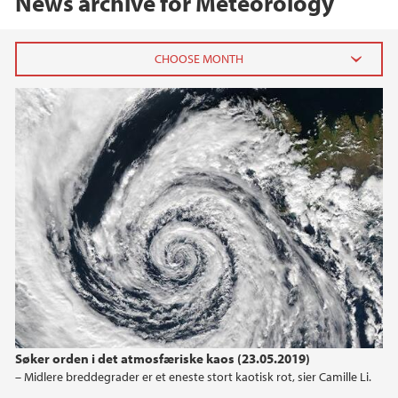
News archive for Meteorology
2023
October (2)
June (1)
May (1)
April (1)
March (1)
January (3)
2022
2021
Søker orden i det atmosfæriske kaos (23.05.2019)
– Midlere breddegrader er et eneste stort kaotisk rot, sier Camille Li.
2020