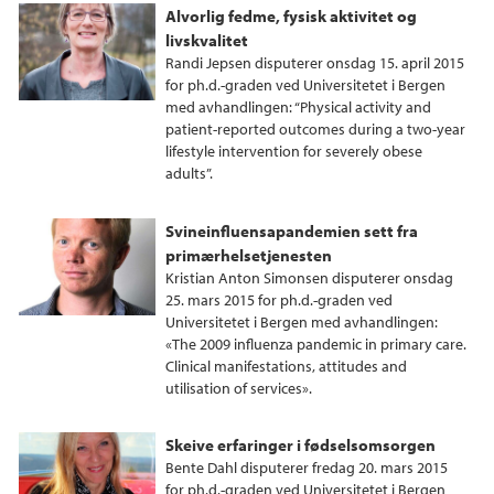
Alvorlig fedme, fysisk aktivitet og
livskvalitet
Randi Jepsen disputerer onsdag 15. april 2015
for ph.d.-graden ved Universitetet i Bergen
med avhandlingen: “Physical activity and
patient-reported outcomes during a two-year
lifestyle intervention for severely obese
adults”.
Svineinfluensapandemien sett fra
primærhelsetjenesten
Kristian Anton Simonsen disputerer onsdag
25. mars 2015 for ph.d.-graden ved
Universitetet i Bergen med avhandlingen:
«The 2009 influenza pandemic in primary care.
Clinical manifestations, attitudes and
utilisation of services».
Skeive erfaringer i fødselsomsorgen
Bente Dahl disputerer fredag 20. mars 2015
for ph.d.-graden ved Universitetet i Bergen