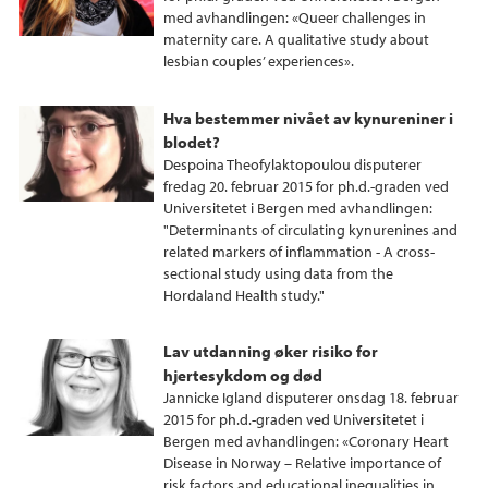
med avhandlingen: «Queer challenges in
maternity care. A qualitative study about
lesbian couples’ experiences».
Hva bestemmer nivået av kynureniner i
blodet?
Despoina Theofylaktopoulou disputerer
fredag 20. februar 2015 for ph.d.-graden ved
Universitetet i Bergen med avhandlingen:
"Determinants of circulating kynurenines and
related markers of inflammation - A cross-
sectional study using data from the
Hordaland Health study."
Lav utdanning øker risiko for
hjertesykdom og død
Jannicke Igland disputerer onsdag 18. februar
2015 for ph.d.-graden ved Universitetet i
Bergen med avhandlingen: «Coronary Heart
Disease in Norway – Relative importance of
risk factors and educational inequalities in