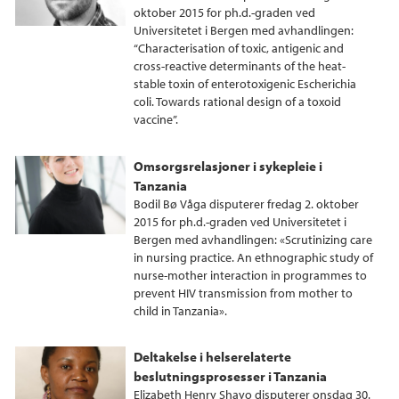
oktober 2015 for ph.d.-graden ved
Universitetet i Bergen med avhandlingen:
“Characterisation of toxic, antigenic and
cross-reactive determinants of the heat-
stable toxin of enterotoxigenic Escherichia
coli. Towards rational design of a toxoid
vaccine”.
Omsorgsrelasjoner i sykepleie i
Tanzania
Bodil Bø Våga disputerer fredag 2. oktober
2015 for ph.d.-graden ved Universitetet i
Bergen med avhandlingen: «Scrutinizing care
in nursing practice. An ethnographic study of
nurse-mother interaction in programmes to
prevent HIV transmission from mother to
child in Tanzania».
Deltakelse i helserelaterte
beslutningsprosesser i Tanzania
Elizabeth Henry Shayo disputerer onsdag 30.