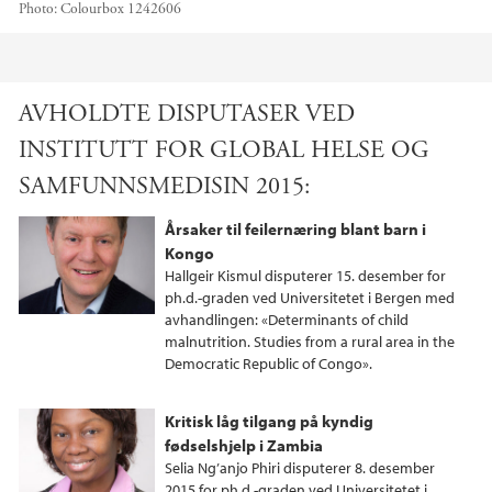
Photo:
Colourbox 1242606
Main content
AVHOLDTE DISPUTASER VED
INSTITUTT FOR GLOBAL HELSE OG
SAMFUNNSMEDISIN 2015:
Årsaker til feilernæring blant barn i
Kongo
Hallgeir Kismul disputerer 15. desember for
ph.d.-graden ved Universitetet i Bergen med
avhandlingen: «Determinants of child
malnutrition. Studies from a rural area in the
Democratic Republic of Congo».
Kritisk låg tilgang på kyndig
fødselshjelp i Zambia
Selia Ng’anjo Phiri disputerer 8. desember
2015 for ph.d.-graden ved Universitetet i