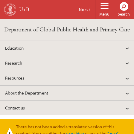
Skip to main content
Norsk
Menu
Search
Department of Global Public Health and Primary Care
Education
Research
Resources
About the Department
Contact us
There has not been added a translated version of this
Warning message
content. You can either try
searching
or go to the
"area"