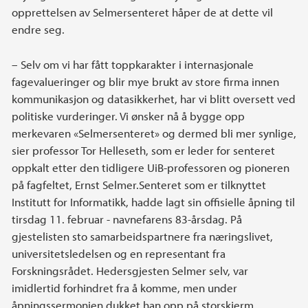
opprettelsen av Selmersenteret håper de at dette vil
endre seg.
– Selv om vi har fått toppkarakter i internasjonale
fagevalueringer og blir mye brukt av store firma innen
kommunikasjon og datasikkerhet, har vi blitt oversett ved
politiske vurderinger. Vi ønsker nå å bygge opp
merkevaren «Selmersenteret» og dermed bli mer synlige,
sier professor Tor Helleseth, som er leder for senteret
oppkalt etter den tidligere UiB-professoren og pioneren
på fagfeltet, Ernst Selmer.Senteret som er tilknyttet
Institutt for Informatikk, hadde lagt sin offisielle åpning til
tirsdag 11. februar - navnefarens 83-årsdag. På
gjestelisten sto samarbeidspartnere fra næringslivet,
universitetsledelsen og en representant fra
Forskningsrådet. Hedersgjesten Selmer selv, var
imidlertid forhindret fra å komme, men under
åpningssermonien dukket han opp på storskjerm.