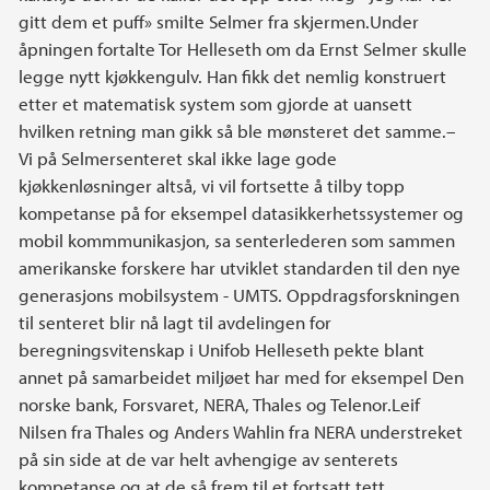
gitt dem et puff» smilte Selmer fra skjermen.Under
åpningen fortalte Tor Helleseth om da Ernst Selmer skulle
legge nytt kjøkkengulv. Han fikk det nemlig konstruert
etter et matematisk system som gjorde at uansett
hvilken retning man gikk så ble mønsteret det samme.–
Vi på Selmersenteret skal ikke lage gode
kjøkkenløsninger altså, vi vil fortsette å tilby topp
kompetanse på for eksempel datasikkerhetssystemer og
mobil kommmunikasjon, sa senterlederen som sammen
amerikanske forskere har utviklet standarden til den nye
generasjons mobilsystem - UMTS. Oppdragsforskningen
til senteret blir nå lagt til avdelingen for
beregningsvitenskap i Unifob Helleseth pekte blant
annet på samarbeidet miljøet har med for eksempel Den
norske bank, Forsvaret, NERA, Thales og Telenor.Leif
Nilsen fra Thales og Anders Wahlin fra NERA understreket
på sin side at de var helt avhengige av senterets
kompetanse og at de så frem til et fortsatt tett