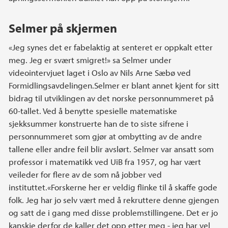
Selmer på skjermen
«Jeg synes det er fabelaktig at senteret er oppkalt etter
meg. Jeg er svært smigret!» sa Selmer under
videointervjuet laget i Oslo av Nils Arne Sæbø ved
Formidlingsavdelingen.Selmer er blant annet kjent for sitt
bidrag til utviklingen av det norske personnummeret på
60-tallet. Ved å benytte spesielle matematiske
sjekksummer konstruerte han de to siste sifrene i
personnummeret som gjør at ombytting av de andre
tallene eller andre feil blir avslørt. Selmer var ansatt som
professor i matematikk ved UiB fra 1957, og har vært
veileder for flere av de som nå jobber ved
instituttet.«Forskerne her er veldig flinke til å skaffe gode
folk. Jeg har jo selv vært med å rekruttere denne gjengen
og satt de i gang med disse problemstillingene. Det er jo
kanskje derfor de kaller det opp etter meg - jeg har vel