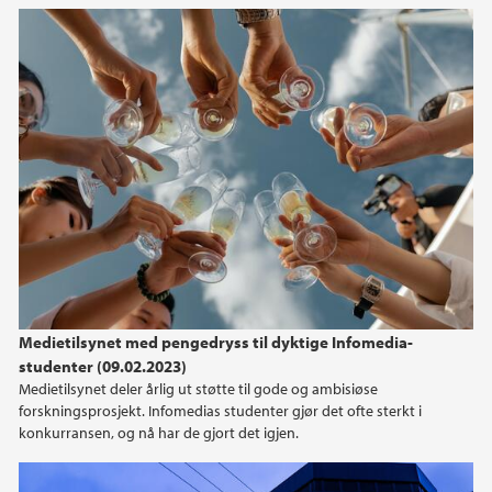
2021
2020
2019
2018
2017
2016
Medietilsynet med pengedryss til dyktige Infomedia-
studenter (09.02.2023)
2015
Medietilsynet deler årlig ut støtte til gode og ambisiøse
forskningsprosjekt. Infomedias studenter gjør det ofte sterkt i
konkurransen, og nå har de gjort det igjen.
2014