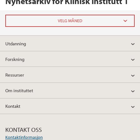
Nyhetsarkiv for Klinisk institutt 1
2026
Utdanning
april (1)
februar (1)
Forskning
2025
Ressurser
2024
Om instituttet
2023
Kontakt
2022
KONTAKT OSS
2021
Kontaktinformasjon