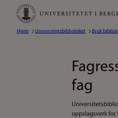
Hopp
til
hovedinnhold
Hjem
Universitetsbiblioteket
Bruk biblio
Navigasjonssti
Fagres
fag
Universitetsbibli
oppslagsverk for 