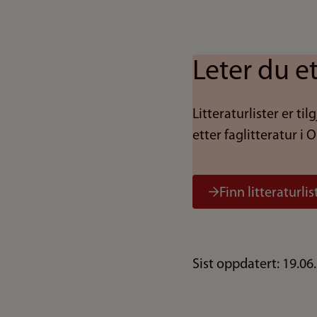
Leter du e
Litteraturlister er t
etter faglitteratur i O
Finn litteraturlis
Sist oppdatert: 19.06