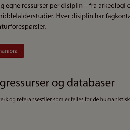
og egne ressurser per disiplin – fra arkeologi o
 middelalderstudier. Hver disiplin har fagkont
aturforespørsler.
umaniora
agressurser og databaser
rk og referansestiler som er felles for de humanistisk