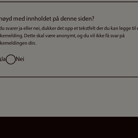
nøyd med innholdet på denne siden?
du svarer ja eller nei, dukker det opp et tekstfelt der du kan legge til
akemelding. Dette skal være anonymt, og du vil ikke få svar på
akemeldingen din.
g
Ja
Nei