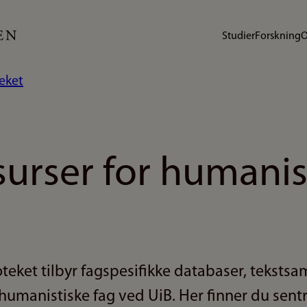
Studier
Forskning
O
teket
surser for humanis
oteket tilbyr fagspesifikke databaser, tekstsa
humanistiske fag ved UiB. Her finner du sentr