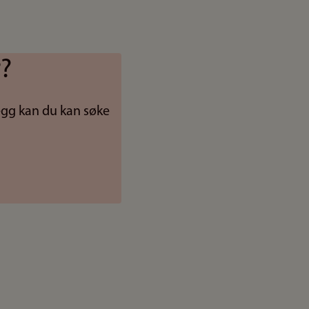
r?
legg kan du kan søke