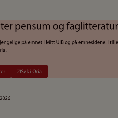
tter pensum og faglitteratu
ilgjengelige på emnet i Mitt UiB og på emnesidene. I til
ria.
ter
Søk i Oria
.2026