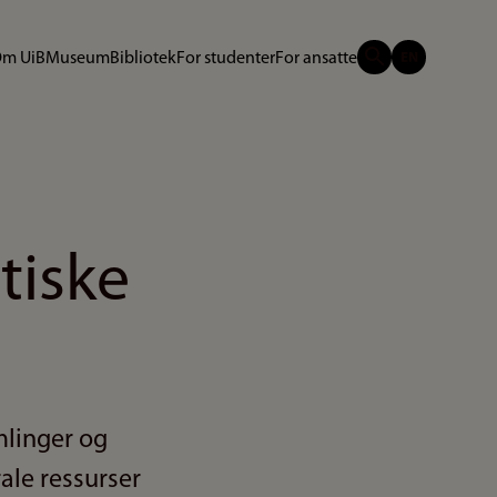
m UiB
Museum
Bibliotek
For studenter
For ansatte
tiske
mlinger og
ale ressurser