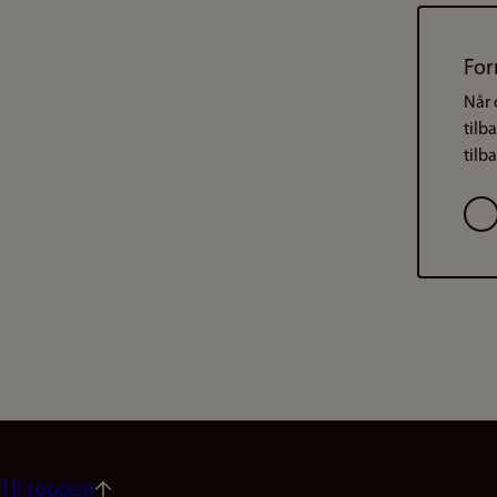
For
Når 
tilb
tilb
Val
Til toppen