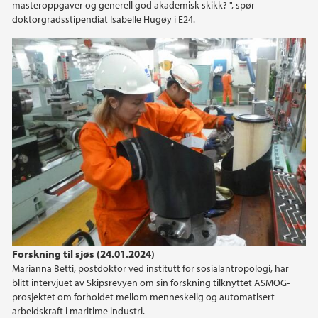
masteroppgaver og generell god akademisk skikk? ", spør
2020
doktorgradsstipendiat Isabelle Hugøy i E24.
2019
2018
2017
2016
2015
2014
Forskning til sjøs (24.01.2024)
2013
Marianna Betti, postdoktor ved institutt for sosialantropologi, har
blitt intervjuet av Skipsrevyen om sin forskning tilknyttet ASMOG-
prosjektet om forholdet mellom menneskelig og automatisert
2012
arbeidskraft i maritime industri.