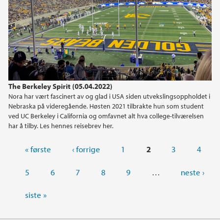
The Berkeley Spirit (05.04.2022)
Nora har vært fascinert av og glad i USA siden utvekslingsoppholdet i
Nebraska på videregående. Høsten 2021 tilbrakte hun som student
ved UC Berkeley i California og omfavnet alt hva college-tilværelsen
har å tilby. Les hennes reisebrev her.
Sider
« første
‹ forrige
1
2
3
4
5
6
7
8
9
…
neste ›
siste »