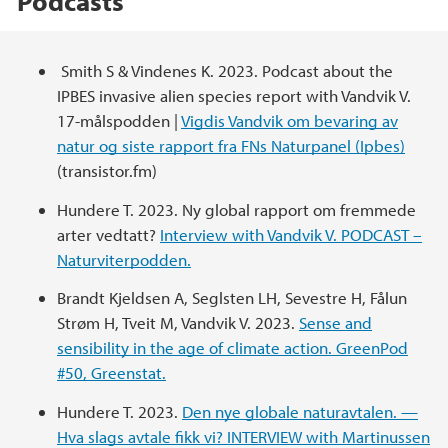
Podcasts
Main content
Smith S & Vindenes K. 2023. Podcast about the
IPBES invasive alien species report with Vandvik V.
17-målspodden |
Vigdis Vandvik om bevaring av
natur og siste rapport fra FNs Naturpanel (Ipbes)
(transistor.fm)
Hundere T. 2023. Ny global rapport om fremmede
arter vedtatt?
Interview with Vandvik V. PODCAST –
Naturviterpodden.
Brandt Kjeldsen A, Seglsten LH, Sevestre H, Fålun
Strøm H, Tveit M, Vandvik V. 2023.
Sense and
sensibility in the age of climate action. GreenPod
#50, Greenstat.
Hundere T. 2023.
Den nye globale naturavtalen. —
Hva slags avtale fikk vi? INTERVIEW with Martinussen