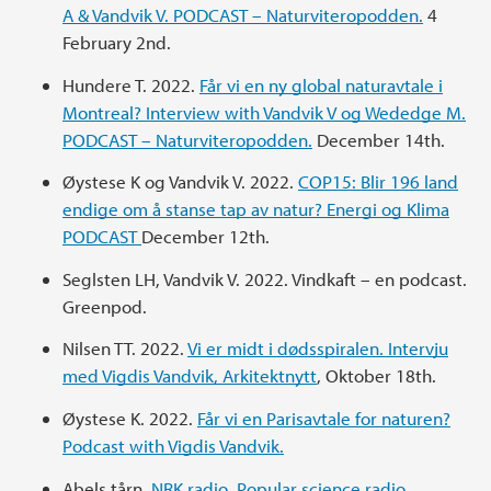
A & Vandvik V. PODCAST – Naturviteropodden.
4
February 2nd.
Hundere T. 2022.
Får vi en ny global naturavtale i
Montreal? Interview with Vandvik V og Wededge M.
PODCAST – Naturviteropodden.
December 14th.
Øystese K og Vandvik V. 2022.
COP15: Blir 196 land
endige om å stanse tap av natur? Energi og Klima
PODCAST
December 12th.
Seglsten LH, Vandvik V. 2022. Vindkaft – en podcast.
Greenpod.
Nilsen TT. 2022.
Vi er midt i dødsspiralen. Intervju
med Vigdis Vandvik, Arkitektnytt
, Oktober 18th.
Øystese K. 2022.
Får vi en Parisavtale for naturen?
Podcast with Vigdis Vandvik.
Abels tårn,
NRK radio. Popular science radio