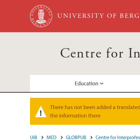
Skip to main content
UNIVERSITY OF BER
Centre for I
Education
Our mission and how you can participate
IP-future (2025-2028)
Collaborating Partners
There has not been added a translated 
Warning message
the information there
UiB
MED
GLOBPUB
Centre for Interprof