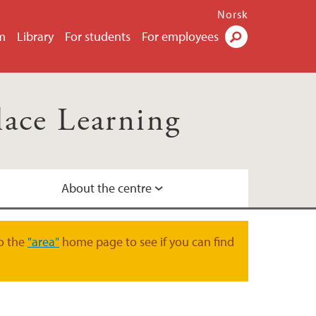
Norsk
m
Library
For students
For employees
Search
lace Learning
About the centre
datory TVEPS
o the
"area"
home page to see if you can find