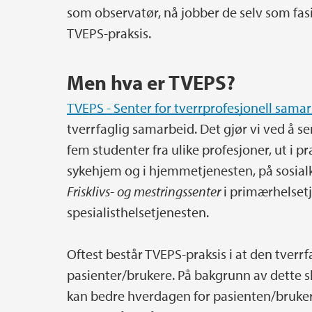
som observatør, nå jobber de selv som fasi
TVEPS-praksis.
Men hva er TVEPS?
TVEPS - Senter for tverrprofesjonell sama
tverrfaglig samarbeid. Det gjør vi ved å s
fem studenter fra ulike profesjoner, ut i p
sykehjem og i hjemmetjenesten, på sosialk
Frisklivs- og mestringssenter
i primærhelset
spesialisthelsetjenesten.
Oftest består TVEPS-praksis i at den tver
pasienter/brukere. På bakgrunn av dette 
kan bedre hverdagen for pasienten/bruker