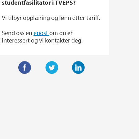
studentfasilitator i TVEPS?
Vi tilbyr opplæring og lønn etter tariff.
Send oss en
epost
om du er
interessert og vi kontakter deg.
F
T
L
a
w
i
c
i
n
e
t
k
b
t
e
o
e
d
o
r
I