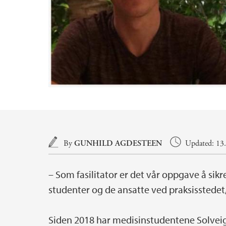
Main content
By
GUNHILD AGDESTEEN
Updated: 13.
– Som fasilitator er det vår oppgave å sikr
studenter og de ansatte ved praksisstedet,
Siden 2018 har medisinstudentene Solveig 