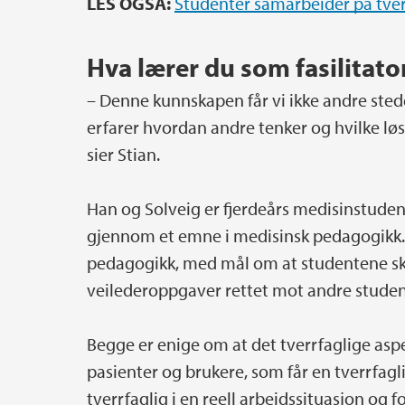
LES OGSÅ:
Studenter samarbeider på tvers 
Hva lærer du som fasilitato
– Denne kunnskapen får vi ikke andre sted
erfarer hvordan andre tenker og hvilke 
sier Stian.
Han og Solveig er fjerdeårs medisinstudente
gjennom et emne i medisinsk pedagogikk. 
pedagogikk, med mål om at studentene ska
veilederoppgaver rettet mot andre studen
Begge er enige om at det tverrfaglige aspe
pasienter og brukere, som får en tverrfagl
tverrfaglig i en reell arbeidssituasjon og f