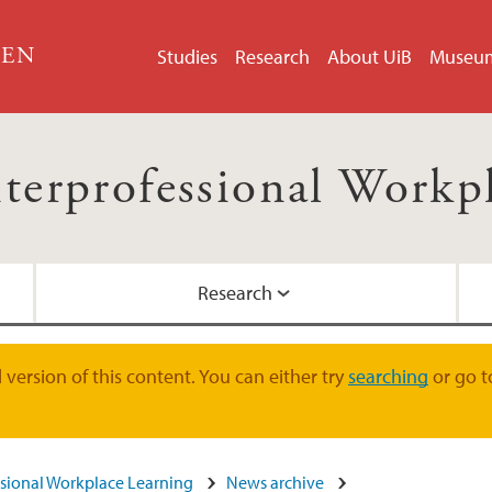
GEN
Studies
Research
About UiB
Museu
nterprofessional Workp
Research
Background for man
Publications
TVEPS contact
version of this content. You can either try
searching
or go t
essional Workplace Learning
News archive