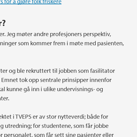
for å gjøre folk friskere
r?
er. Jeg møter andre profesjoners perspektiv,
løsninger som kommer frem i møte med pasienten,
r og ble rekruttert til jobben som fasilitator
Emnet tok opp sentrale prinsipper innenfor
l kunne gå inn i ulike undervisnings- og
ter.
ktet i TVEPS er av stor nytteverdi; både for
ig utredning; for studentene, som får jobbe
or personalet, som får sett sine pasienter eller