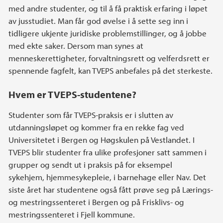
med andre studenter, og til å få praktisk erfaring i løpet
av jusstudiet. Man får god øvelse i å sette seg inn i
tidligere ukjente juridiske problemstillinger, og å jobbe
med ekte saker. Dersom man synes at
menneskerettigheter, forvaltningsrett og velferdsrett er
spennende fagfelt, kan TVEPS anbefales på det sterkeste.
Hvem er TVΕPS-studentene?
Studenter som får TVΕPS-praksis er i slutten av
utdanningsløpet og kommer fra en rekke fag ved
Universitetet i Bergen og Høgskulen på Vestlandet. I
TVΕPS blir studenter fra ulike profesjoner satt sammen i
grupper og sendt ut i praksis på for eksempel
sykehjem, hjemmesykepleie, i barnehage eller Nav. Det
siste året har studentene også fått prøve seg på Lærings-
og mestringssenteret i Bergen og på Frisklivs- og
mestringssenteret i Fjell kommune.