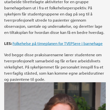
utarbeide tilrettelagte aktiviteter for en gruppe
barnehagebarn ut i fra et folkehelseperspektiv. På
sykehjem får studentgruppene en dag på seg til å
tverrprofesjonelt utrede to pasienter gjennom
observasjon, samtale og undersøkelse, og deretter lage
en tiltaksplan for hvordan disse kan få en bedre hverdag.
LES:
Folkehelse på timeplanen for TVEPSere i barnehage
Ved begge disse praksisarenaene lærer studentene om
tverrprofesjonelt samarbeid og får erfare arbeidslivets
virkelighet. På sykehjemmet får personalet innspill fra et
tverrfaglig ståsted, som kan komme egne arbeidsrutiner
og pasientene til gode.