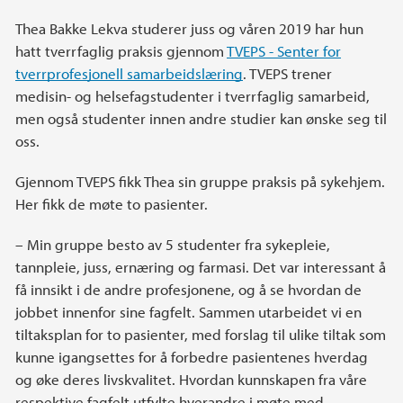
Thea Bakke Lekva studerer juss og våren 2019 har hun
hatt tverrfaglig praksis gjennom
TVEPS - Senter for
tverrprofesjonell samarbeidslæring
. TVEPS trener
medisin- og helsefagstudenter i tverrfaglig samarbeid,
men også studenter innen andre studier kan ønske seg til
oss.
Gjennom TVEPS fikk Thea sin gruppe praksis på sykehjem.
Her fikk de møte to pasienter.
– Min gruppe besto av 5 studenter fra sykepleie,
tannpleie, juss, ernæring og farmasi. Det var interessant å
få innsikt i de andre profesjonene, og å se hvordan de
jobbet innenfor sine fagfelt. Sammen utarbeidet vi en
tiltaksplan for to pasienter, med forslag til ulike tiltak som
kunne igangsettes for å forbedre pasientenes hverdag
og øke deres livskvalitet. Hvordan kunnskapen fra våre
respektive fagfelt utfylte hverandre i møte med