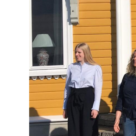
Hand sanitizers and skin mikrobiome
Periodontal disease and cardiovascular risk
Periodontitis and lung function