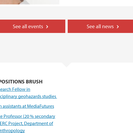
See all events
See all news
POSITIONS BRUSH
earch Fellow in
sciplinary geohazards studies
 assistants at MediaFutures
te Professor (20 % secondary
 ERC Project, Department of
Anthropology