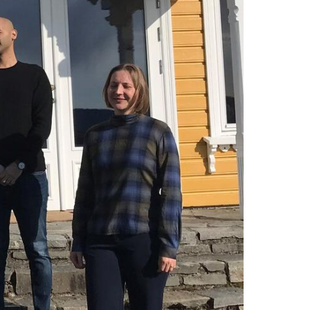
 lung function
 on bacteria and lung disease