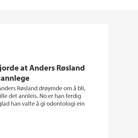
gjorde at Anders Røsland
tannlege
lle det annleis. No er han ferdig
lad han valte å gi odontologi ein