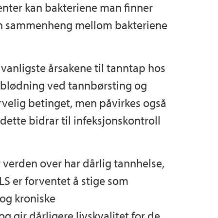
enter kan bakteriene man finner
r en sammenheng mellom bakteriene
vanligste årsakene til tanntap hos
 blødning ved tannbørsting og
arvelig betinget, men påvirkes også
dette bidrar til infeksjonskontroll
 verden over har dårlig tannhelse,
S er forventet å stige som
og kroniske
gir dårligere livskvalitet for de