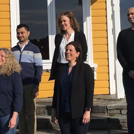
Oral microbiome and
Experimental models