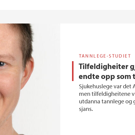
TANNLEGE-STUDIET
Tilfeldigheiter 
endte opp som 
Sjukehuslege var det Anders Røsland drøymde om å bli,
men tilfeldigheitene vi
utdanna tannlege og g
sjans.