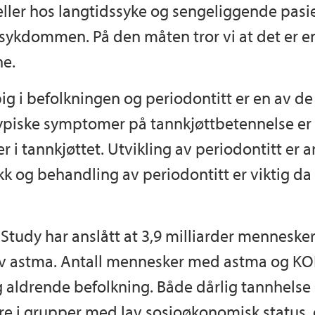
ller hos langtidssyke og sengeliggende pasi
e sykdommen. På den måten tror vi at det e
ne.
g i befolkningen og periodontitt er en av de 
ypiske symptomer på tannkjøttbetennelse er
r i tannkjøttet. Utvikling av periodontitt er 
ikk og behandling av periodontitt er viktig da 
Study har anslått at 3,9 milliarder mennesker
av astma. Antall mennesker med astma og KOL
 aldrende befolkning. Både dårlig tannhelse 
 grupper med lav sosioøkonomisk status, og 