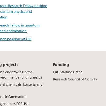
toral Research Fellow position
quantum physics and
ation
earch Fellow in quantum
 and optimisation
open positions at UiB
 projects
Funding
and endotoxins in the
ERC Starting Grant
nvironment and lunghealth
Research Council of Norway
rial chemicals, bacteria and
and inflammation
genomics ECRHS III