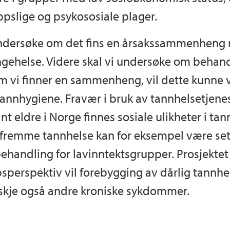
pslige og psykososiale plager.
 undersøke om det fins en årsakssammenhen
ngehelse. Videre skal vi undersøke om behand
som vi finner en sammenheng, vil dette kunn
annhygiene. Fravær i bruk av tannhelsetjene
t eldre i Norge finnes sosiale ulikheter i ta
 å fremme tannhelse kan for eksempel være se
ehandling for lavinntektsgrupper. Prosjektet 
løpsperspektiv vil forebygging av dårlig tannh
skje også andre kroniske sykdommer.