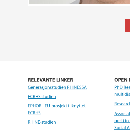
RELEVANTE LINKER
OPEN 
Generasjonsstudien RHINESSA
PhD Res
multidi
ECRHS studien
Research
EPHOR - EU-prosjekt tilknyttet
ECRHS
Associa
post) in
RHINE-studien
Social 