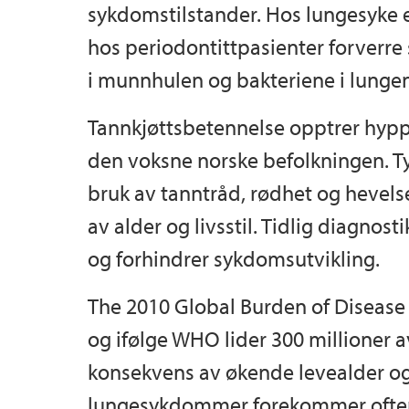
sykdomstilstander. Hos lungesyke e
hos periodontittpasienter forverr
i munnhulen og bakteriene i lunge
Tannkjøttsbetennelse opptrer hyppi
den voksne norske befolkningen. T
bruk av tanntråd, rødhet og hevelse
av alder og livsstil. Tidlig diagnost
og forhindrer sykdomsutvikling.
The 2010 Global Burden of Disease 
og ifølge WHO lider 300 millioner 
konsekvens av økende levealder og
lungesykdommer forekommer oftere i