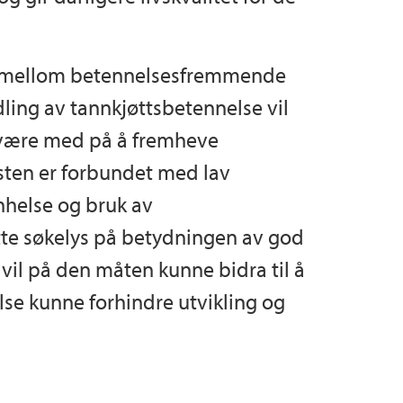
g mellom betennelsesfremmende
ling av tannkjøttsbetennelse vil
e være med på å fremheve
sten er forbundet med lav
nnhelse og bruk av
tte søkelys på betydningen av god
vil på den måten kunne bidra til å
else kunne forhindre utvikling og