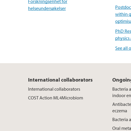
Forskningsenhet for
Postdoc
helseundersøkelser
within 
optimis
PhD Res
physics
See all 
International collaborators
Ongoing
International collaborators
Bacteria 
indoor e
COST Action ML4Microbiom
Antibacte
eczema
Bacteria 
Oral meta