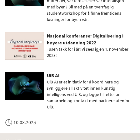
møter der, vår ferdsel eller vår interaksjon
med byen? Bli med på en tverrfaglig
studentworkshop for å finne fremtidens
løsninger for byen vår.
Nasjonal konferanse: Digitalisering i
høyere utdanning 2022
Tusen takk for i år! Vi sees igjen 1. november
2023!
UiB AI
UiB AI er et initiativ for å koordinere og
synliggjøre all aktivitet innen kunstig
intelligens ved UiB, og legge til rette for
samarbeid og kontakt med partnere utenfor
UiB.
10.08.2023