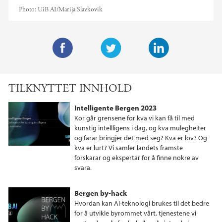
Photo:
UiB AI/Marija Slavkovik
F
T
L
a
w
i
TILKNYTTET INNHOLD
c
i
n
e
t
k
Intelligente Bergen 2023
b
t
e
Kor går grensene for kva vi kan få til med
o
e
d
kunstig intellligens i dag, og kva mulegheiter
og farar bringjer det med seg? Kva er lov? Og
o
r
I
kva er lurt? Vi samler landets framste
k
n
forskarar og ekspertar for å finne nokre av
svara.
Bergen by-hack
Hvordan kan AI-teknologi brukes til det bedre
for å utvikle byrommet vårt, tjenestene vi