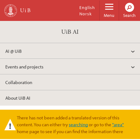
Skip to main content
English
Norsk
Menu
Search
UiB AI
AI @ UiB
Events and projects
Collaboration
About UiB AI
There has not been added a translated version of this
Warning message
content. You can either try
searching
or go to the
"area"
home page to see if you can find the information there