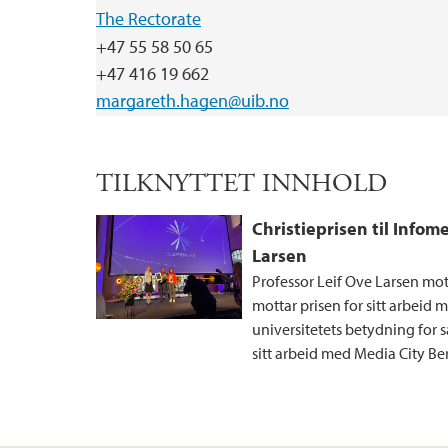
The Rectorate
+47 55 58 50 65
+47 416 19 662
margareth.hagen@uib.no
TILKNYTTET INNHOLD
Christieprisen til Infom
Larsen
Professor Leif Ove Larsen mot
mottar prisen for sitt arbeid
universitetets betydning fo
sitt arbeid med Media City Be