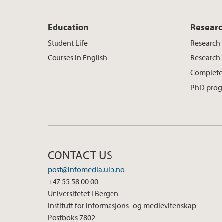
Education
Resear
Student Life
Research 
Courses in English
Research
Complete
PhD pro
CONTACT US
post@infomedia.uib.no
+47 55 58 00 00
Universitetet i Bergen
Institutt for informasjons- og medievitenskap
Postboks 7802