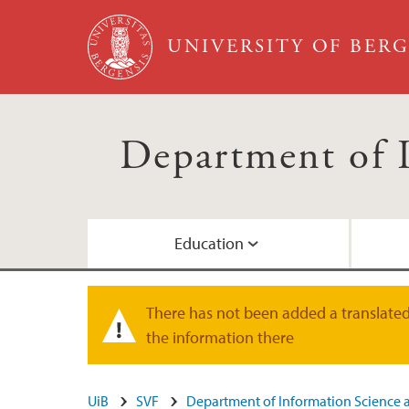
Skip to main content
UNIVERSITY OF BER
Department of 
Education
Student Life
Research at Infomedia
For project applicants
About the Department
There has not been added a translated 
Warning message
the information there
Completed Research
Registration of teaching duties
Staff
UiB
SVF
Department of Information Science 
Event registration