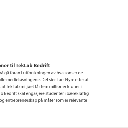
oner til TekLab Bedrift
å gå foran i utforskningen av hva som er de
lle medieløsningene. Det sier Lars Nyre etter at
t at TekLab miljøet får fem millioner kroner i
ab Bedrift skal engasjere studenter i bærekraftig
og entreprenørskap på måter som er relevante