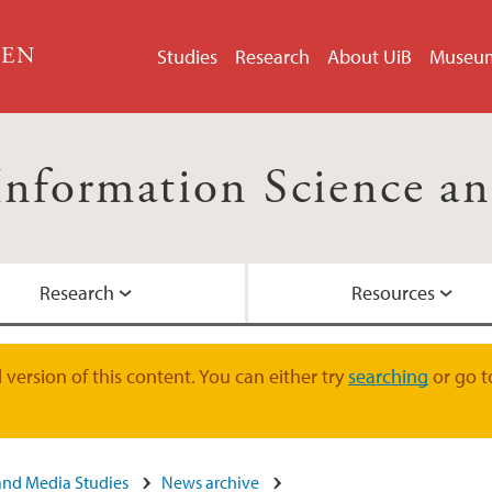
GEN
Studies
Research
About UiB
Museu
Information Science an
Research
Resources
Courses in English
Research groups an
Ordering for employ
Academic staff
version of this content. You can either try
searching
or go t
PhD programme
Guests for Infomedi
Administrative staff
and Media Studies
News archive
Contact us