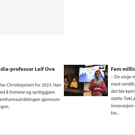
edia-professor Leif Ove
Fem milli
– De unge m
mest verdifu
tar Christieprisen for 2023. Han
det ble kjen
 med å fremme og synliggjøre
støtte. TekL
r samfunnsutviklingen gjennom
innovasjon 
rgen.
for...