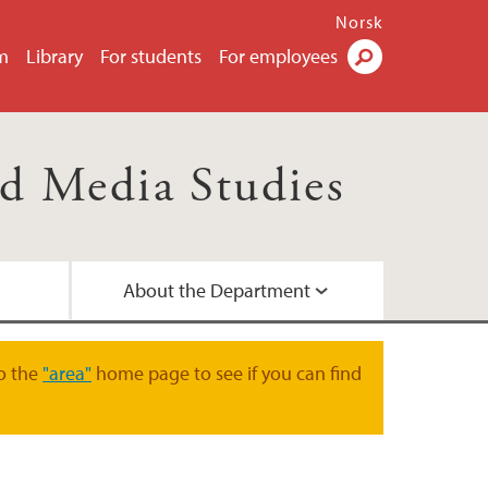
Norsk
m
Library
For students
For employees
Search
d Media Studies
About the Department
d networks
ees
o the
"area"
home page to see if you can find
a