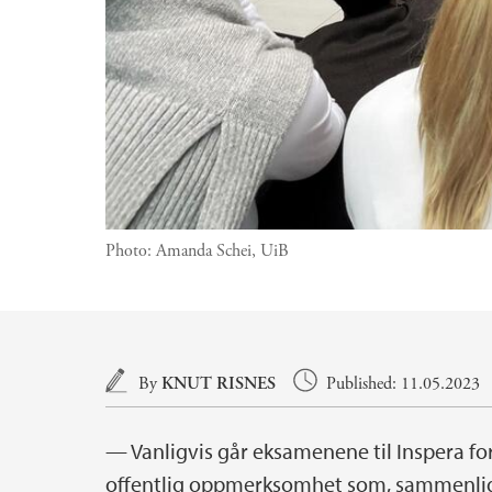
Photo:
Amanda Schei, UiB
Main content
By
KNUT RISNES
Published: 11.05.2023
— Vanligvis går eksamenene til Inspera for 
offentlig oppmerksomhet som, sammenligne