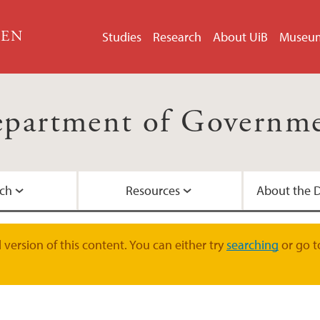
GEN
Studies
Research
About UiB
Museu
partment of Governm
ch
Resources
About the 
One-year study
Research projects
Social Sciences, Mus
Department present
Administrative staff
version of this content. You can either try
searching
or go t
Bachelor
Our PhD Projects
Department history
Contact information
Master's program
Centre for Research
Department manag
Map