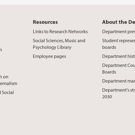
Resources
About the D
Links to Research Networks
Department pre
Social Sciences, Music and
Student represe
Psychology Library
boards
on
Employee pages
Department hist
Department Cou
Boards
ch on
Department ma
ternalism
Department's st
 Social
2030