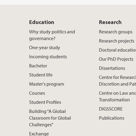
Education
Research
Why study politics and
Research groups
governance?
Research projects
One-year study
Doctoral educati
Incoming students
Our PhD Projects
Bachelor
Dissertations
Student life
Centre for Resear
Master's program
Discretion and Pa
Courses
Centre on Law and
Transformation
Student Profiles
DIGSSCORE
Building “A Global
Classroom for Global
Publications
Challenges"
Exchange