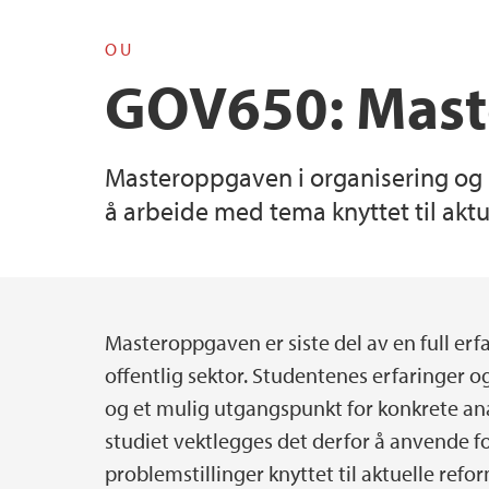
OU
Courses
Centre on Law and Social Transformation
GOV650: Mast
Building “A Global Classroom for Global Ch
Publications
Masteroppgaven i organisering og re
Internship
å arbeide med tema knyttet til aktu
Masteroppgaven er siste del av en full erf
Main content
offentlig sektor. Studentenes erfaringer og
og et mulig utgangspunkt for konkrete an
studiet vektlegges det derfor å anvende f
problemstillinger knyttet til aktuelle refor