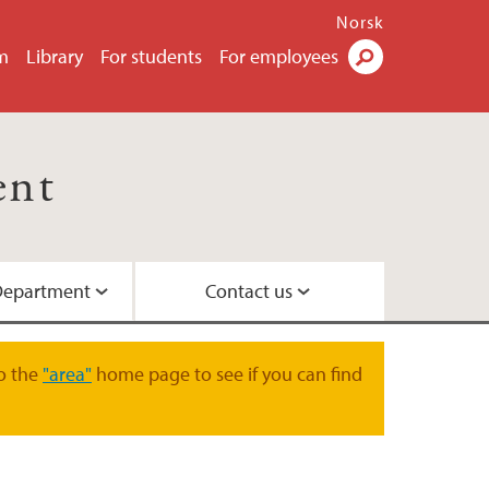
Norsk
m
Library
For students
For employees
Search
ent
Department
Contact us
ic and Psychology Library
ation
o the
"area"
home page to see if you can find
 on Discretion and Paternalism
ement