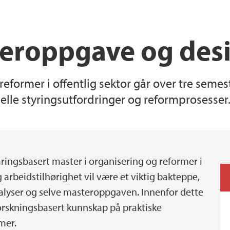
Student Profiles
DIGSSCORE
eroppgave og des
allenges"
Exchange
former i offentlig sektor går over tre semes
elle styringsutfordringer og reformprosesser
aringsbasert master i organisering og reformer i
 arbeidstilhørighet vil være et viktig bakteppe,
alyser og selve masteroppgaven. Innenfor dette
orskningsbasert kunnskap på praktiske
mer.