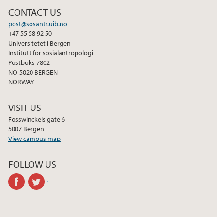
CONTACT US
post@sosantr.uib.no
+47 55 58 92 50
Universitetet i Bergen
Institutt for sosialantropologi
Postboks 7802
NO-5020 BERGEN
NORWAY
VISIT US
Fosswinckels gate 6
5007 Bergen
View campus map
FOLLOW US
facebook
twitter