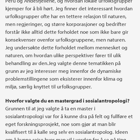
Peru og Andesfjellene, og hvordan lokale urfolksgrupper
kjemper for å bli hørt. Jeg finner det interessant hvordan
urfolksgrupper ofte har en tettere relasjon til naturen,
men regjeringer, og større korporasjoner og bedrifter
forstår ikke alltid dette forholdet noe som ikke bare gir
konsekvenser ovenfor urfolksgruppene, men naturen.
Jeg undersøkte dette forholdet mellom mennesket og
naturen, om hvordan ulike perspektiver fører til ulik
behandling av den.Jeg valgte denne tematikken på
grunn av jeg interesser meg innenfor de dynamiske
problemstillingene som eksisterer innenfor klima og
miljø, særlig knyttet til urfolksgrupper.
Hvorfor valgte du en mastergrad i sosialantropologi?
Grunnen til at jeg valgte å ta en master i
sosialantropologi var for å kunne dra på felt og fullføre et
eget forskningsprosjekt, noe som gjør at man blir
kvalifisert til å kalle seg selv en sosialantropolog. Ideen
om å kunne reise hvor man vil i verden for å se på ting