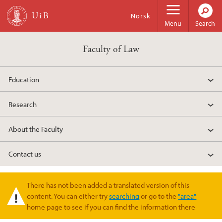
Skip to main content
Norsk
Menu
Search
Faculty of Law
Education
Research
About the Faculty
Contact us
There has not been added a translated version of this
Warning message
content. You can either try
searching
or go to the
"area"
home page to see if you can find the information there