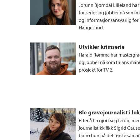
Jorunn Bjørndal Lilleland ha
for serier, og jobber nå som m
og informasjonsansvarlig for 
Haugesund.
Utvikler krimserie
Harald Rømma har mastergrad 
og jobber nå som frilans manu
prosjekt for TV 2.
Ble gravejournalist i lok
Etter å ha gjort seg ferdig me
journalistikk fikk Sigrid Gaus
bidro hun på det første sama