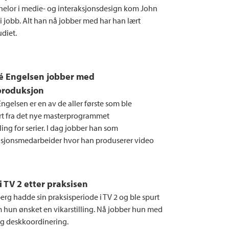
o
e
d
elor i medie- og interaksjonsdesign kom John
o
r
I
 i jobb. Alt han nå jobber med har han lært
diet.
k
n
é Engelsen jobber med
produksjon
gelsen er en av de aller første som ble
t fra det nye masterprogrammet
ng for serier. I dag jobber han som
jonsmedarbeider hvor han produserer video
i TV 2 etter praksisen
erg hadde sin praksisperiode i TV 2 og ble spurt
m hun ønsket en vikarstilling. Nå jobber hun med
 og deskkoordinering.