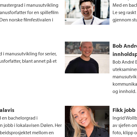
r mastergrad i manusutvikling
Med en bach
anusforfatter for en spillefilm
Le seg raskt
Den norske filmfestivalen i
gjennom stu
Bob Andr
i manusutvikling for serier,
innholds
sforfatter, blant annet på et
Bob André En
uteksaminer
manusutvikli
kommunikas
og innhold.
alavis
Fikk jobb 
d en bachelorgrad i
Ingrid Wollb
en jobb i lokalavisen Dølen. Her
av sjefen o
rbeidsprosjektet mellom en
foto, klipp