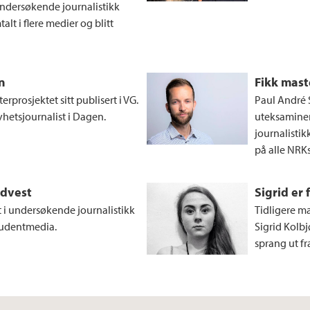
undersøkende journalistikk
alt i flere medier og blitt
n
Fikk mast
prosjektet sitt publisert i VG.
Paul André 
yhetsjournalist i Dagen.
uteksamine
journalistik
på alle NRKs 
udvest
Sigrid er
 i undersøkende journalistikk
Tidligere ma
studentmedia.
Sigrid Kolb
sprang ut fr