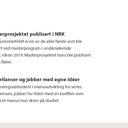
erprosjektet publisert i NRK
Sommerfeldt er en av de aller første som ble
rt ved masterprogram i undersøkende
k våren 2019. Masterprosjektet hans ble publisert
flater.
 frilanser og jobber med egne idéer
stergradstudent i manusutvikling for serier,
jørnsen, jobber for tiden med en kortfilm som
a et manus hun skrev på studiet.