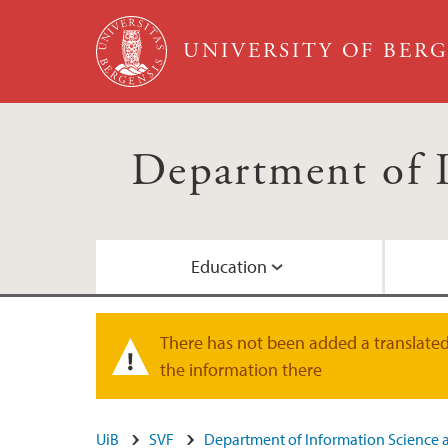
Skip to main content
UNIVERSITY OF BER
Department of 
Education
Student Life
Research at Infomedia
For project applicants
About the Department
There has not been added a translated 
Warning message
the information there
Completed Research
Registration of teaching duties
Staff
UiB
SVF
Department of Information Science 
Event registration