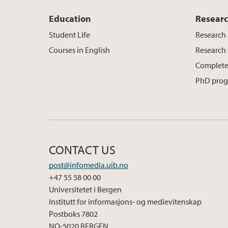
Education
Resear
Student Life
Research 
Courses in English
Research
Complete
PhD pro
CONTACT US
post@infomedia.uib.no
+47 55 58 00 00
Universitetet i Bergen
Institutt for informasjons- og medievitenskap
Postboks 7802
NO-5020 BERGEN