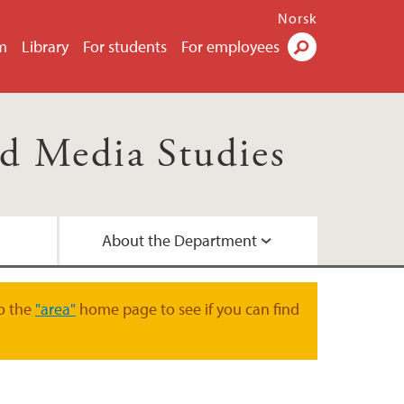
Norsk
m
Library
For students
For employees
Search
d Media Studies
About the Department
d networks
ees
o the
"area"
home page to see if you can find
a