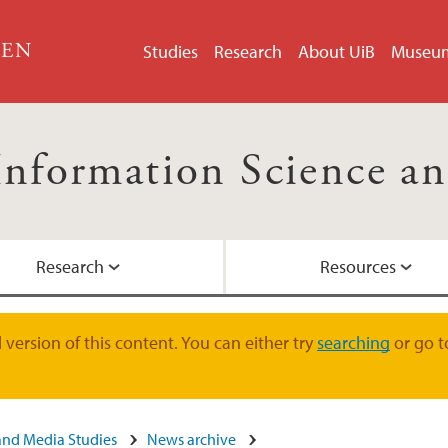
GEN
Studies
Research
About UiB
Museu
Information Science an
Research
Resources
Courses in English
Research groups an
Ordering for employ
Academic staff
version of this content. You can either try
searching
or go t
PhD programme
Guests for Infomedi
Administrative staff
and Media Studies
News archive
Contact us