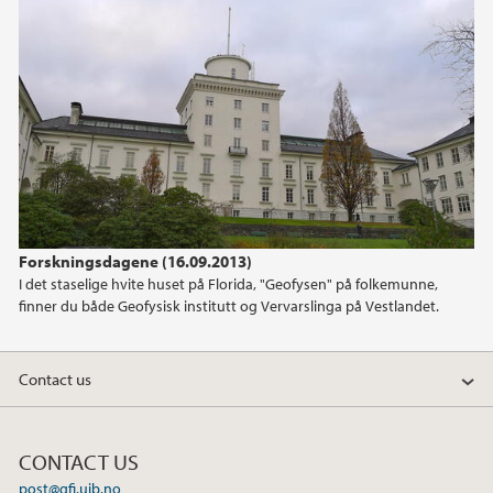
January (1)
2021
2020
2019
2018
Forskningsdagene (16.09.2013)
I det staselige hvite huset på Florida, "Geofysen" på folkemunne,
2017
finner du både Geofysisk institutt og Vervarslinga på Vestlandet.
2016
Contact us
2015
CONTACT US
2014
post@gfi.uib.no