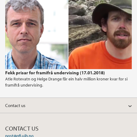
January (1)
2021
2020
2019
2018
Fekk prisar for framifrå undervising (17.01.2018)
Atle Rotevatn og Helge Drange får ein halv million kroner kvar for si
2017
framifrå undervising.
2016
Contact us
2015
CONTACT US
2014
post@gfi.uib.no