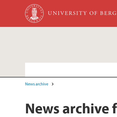
Skip to main content
UNIVERSITY OF BER
News archive
Faculty and staff
News archive 