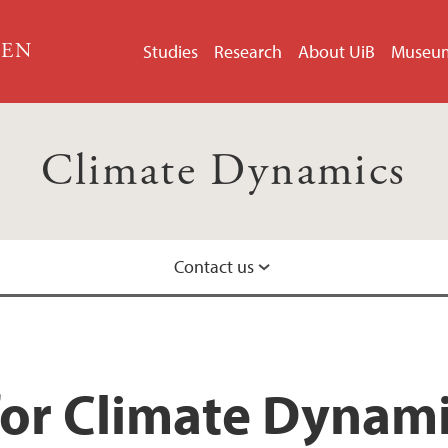
GEN
Studies
Research
About UiB
Museu
Climate Dynamics
Contact us
Group members
for Climate Dynam