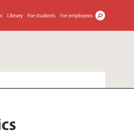
m
Library
For students
For employees
Search
ics