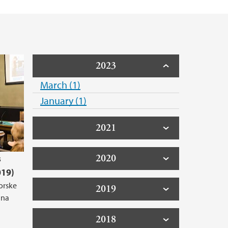
2023
March (1)
January (1)
2021
2020
s
019)
orske
2019
nna
2018