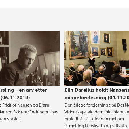
rsling – en arv etter
Elin Darelius holdt Nansen
(06.11.2019)
minneforelesning (04.11.2
 Fridtjof Nansen og Bjørn
Den årlege forelesninga på Det N
ansen fikk rett: Endringer i hav
Videnskaps-akademi blei blant a
kan varsles.
brukt til å sjå skilnaden mellom
issmelting i ferskvatn og saltvatn.