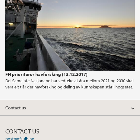
January (1)
2021
2020
2019
2018
FN prioriterer havforsking (13.12.2017)
Dei Sameinte Nasjonane har vedteke at åra mellom 2021 og 2030 skal
2017
vera eit tiår der havforsking og deling av kunnskapen står i høgsetet.
2016
Contact us
2015
CONTACT US
2014
post@gfi.uib.no