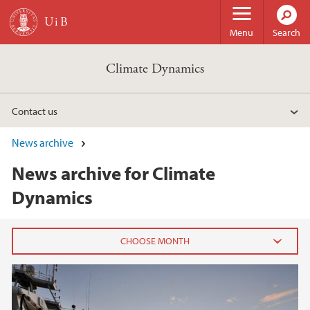
Skip to main content
Menu
Search
Climate Dynamics
Contact us
News archive
News archive for Climate
Dynamics
2023
March (1)