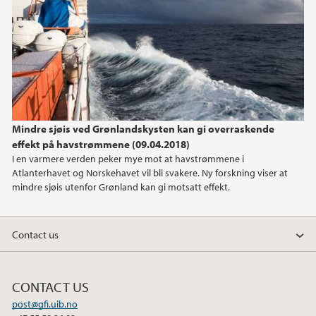
2013
2012
2011
2009
Mindre sjøis ved Grønlandskysten kan gi overraskende
effekt på havstrømmene (09.04.2018)
2008
I en varmere verden peker mye mot at havstrømmene i
Atlanterhavet og Norskehavet vil bli svakere. Ny forskning viser at
mindre sjøis utenfor Grønland kan gi motsatt effekt.
Contact us
CONTACT US
post@gfi.uib.no