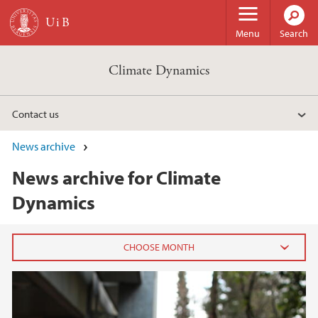
Skip to main content
Menu
Search
Climate Dynamics
Contact us
News archive
News archive for Climate
Dynamics
2023
March (1)