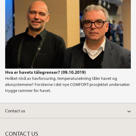
January (1)
2021
2020
2019
2018
Hva er havets tålegrenser? (09.10.2019)
Hvilket nivå av havforsuring, temperaturøkning tåler havet og
2017
økosystemene? Forskerne i det nye COMFORT-prosjektet undersøker
trygge rammer for havet.
2016
Contact us
2015
2014
CONTACT US