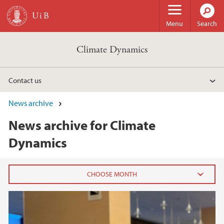
Skip to main content
Menu
Search
Climate Dynamics
Contact us
News archive
News archive for Climate
Dynamics
2023
March (1)