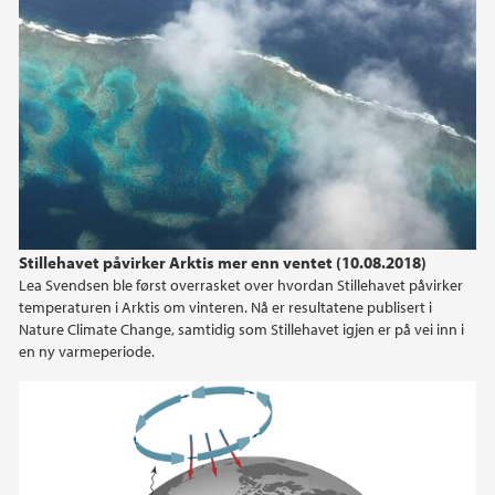
January (1)
2021
2020
2019
2018
Stillehavet påvirker Arktis mer enn ventet (10.08.2018)
Lea Svendsen ble først overrasket over hvordan Stillehavet påvirker
2017
temperaturen i Arktis om vinteren. Nå er resultatene publisert i
Nature Climate Change, samtidig som Stillehavet igjen er på vei inn i
2016
en ny varmeperiode.
2015
2014