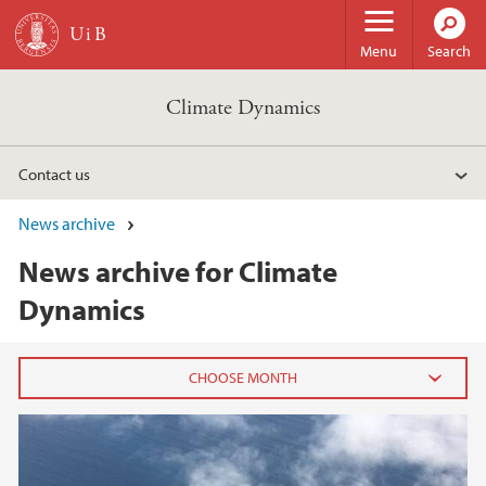
Skip to main content
Menu
Search
Climate Dynamics
Contact us
News archive
News archive for Climate
Dynamics
2023
March (1)