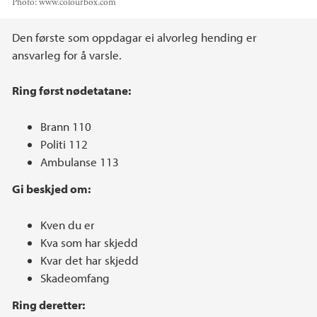
Photo:
www.colourbox.com
Main content
Den første som oppdagar ei alvorleg hending er
ansvarleg for å varsle.
Ring først nødetatane:
Brann 110
Politi 112
Ambulanse 113
Gi beskjed om:
Kven du er
Kva som har skjedd
Kvar det har skjedd
Skadeomfang
Ring deretter: