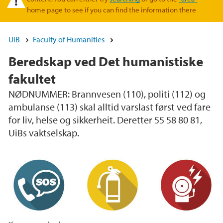
home page to see if you can find the information there
UiB
Faculty of Humanities
Beredskap ved Det humanistiske
fakultet
NØDNUMMER: Brannvesen (110), politi (112) og
ambulanse (113) skal alltid varslast først ved fare
for liv, helse og sikkerheit. Deretter 55 58 80 81,
UiBs vaktselskap.