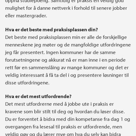
oppnå studiepoeng. Samtidig er praksis en veldig god
mulighet for å danne nettverk i forhold til senere jobber
eller mastergrader.
Hva er det beste med praksisplassen din?
Det beste med praksisplassen min er alle de forskjellige
menneskene jeg møter og de mangfoldige utfordringene
jeg får presentert. Ingen kommuner har de samme
forutsetningene og akkurat nå er man inne i en periode
rett før en sammenslåing av mange kommuner og det er
veldig interessant å få ta del i og presentere løsninger til
disse utfordringene.
Hva er det mest utfordrende?
Det mest utfordrerne med å jobbe ute i praksis er
kravene som blir stilt til deg og hvordan du løser disse.
Du er forventet å bidra med din kompetanse fra dag 1 og
overgangen fra lesesal til praksis er utfordrende, men
veldig gøy og du lærer mye om hva du selv kan bidra