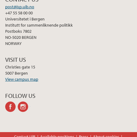
post@isp.uib.no
+47 55 58 00 00
Universitetet i Bergen
Institutt for sammenliknende politikk
Postboks 7802
NO-5020 BERGEN
NORWAY
VISIT US
Christies gate 15
5007 Bergen
View campus map
FOLLOW US
facebook
instagram
Contact UiB
Available positions
Press
About cookies