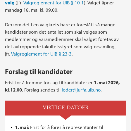
valg
(jfr.
Valgreglement for UiB § 10-1
). Valget åpner
mandag 18. mai kl. 09.00.
Dersom det i en valgkrets bare er foreslått så mange
kandidater som det antallet som skal velges som
medlemmer og varamedlemmer skal valget foretas av
det avtroppende fakultetsstyret som valgforsamling,
jfr.
Valgreglement for UiB § 23-3
.
Forslag til kandidater
Frist for å fremme forslag til kandidater er
1. mai 2026,
kl.12.00
. Forslag sendes til
leder@jurfa.uib.no
.
VIKTIGE DATOER
1. mai:
Frist for å foreslå representanter til