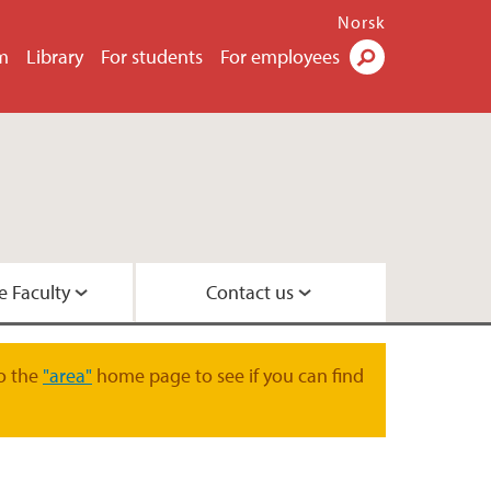
Norsk
m
Library
For students
For employees
Search
e Faculty
Contact us
es
t the Faculty of Humanities
 Library
o the
"area"
home page to see if you can find
r's degree programmes
on Staff