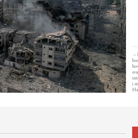
– P
bo
hov
svæ
int
i m
Ha