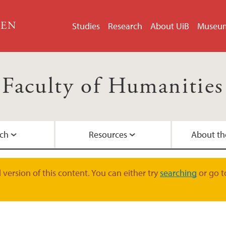
GEN
Studies
Research
About UiB
Museu
Faculty of Humanities
ch
Resources
About th
Master's Programm
Doctoral education a
University of Bergen
Organisation chart
Contact information
version of this content. You can either try
searching
or go t
nities
Admission to Maste
History and location
Faculty Administrati