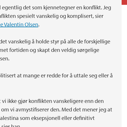
el egentlig det som kjennetegner en konflikt. Jeg
likten spesielt vanskelig og komplisert, sier
le Valentin Olsen
.
 det vanskelig å holde styr på alle de forskjellige
et fortiden og skapt den veldig sørgelige
lsen.
litisert at mange er redde for å uttale seg eller å
 vi ikke gjør konflikten vanskeligere enn den
el om vi avmystifiserer den. Med det mener jeg at
alestina som eksepsjonell eller definitivt
 sier han.