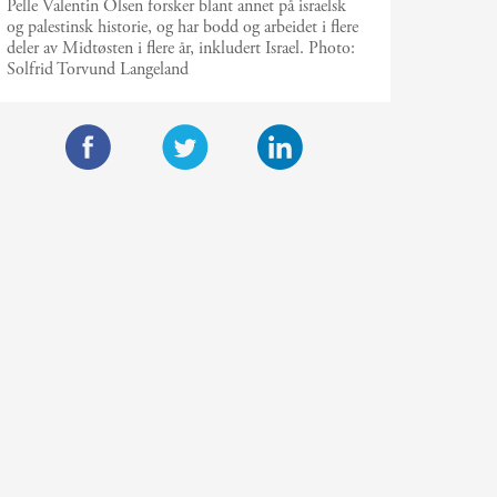
Pelle Valentin Olsen forsker blant annet på israelsk
og palestinsk historie, og har bodd og arbeidet i flere
deler av Midtøsten i flere år, inkludert Israel.
Photo:
Solfrid Torvund Langeland
F
T
L
a
w
i
c
i
n
e
t
k
b
t
e
o
e
d
o
r
I
k
n