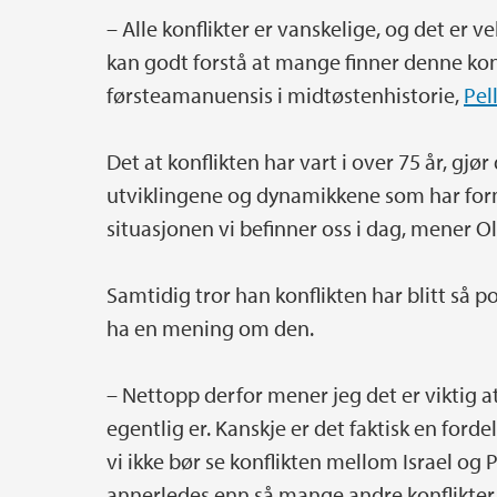
– Alle konflikter er vanskelige, og det er v
kan godt forstå at mange finner denne konf
førsteamanuensis i midtøstenhistorie,
Pel
Det at konflikten har vart i over 75 år, gjør
utviklingene og dynamikkene som har form
situasjonen vi befinner oss i dag, mener O
Samtidig tror han konflikten har blitt så po
ha en mening om den.
– Nettopp derfor mener jeg det er viktig at
egentlig er. Kanskje er det faktisk en ford
vi ikke bør se konflikten mellom Israel og P
annerledes enn så mange andre konflikter,