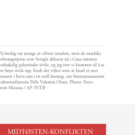
å lørdag var mange av ofrene israelere, men de israelske
mbeangrepene som foregår akkurat nå i Gaza rammer
edsakelig palestinske sivile, og jeg tror vi kommer til å se
rt høye sivile tap, fordi det virker som at Israel er mer
eressert i hevn enn i en reell løsning, sier førsteamanuensis
idtøstenhistorie Pelle Valentin Olsen.
Photo:
Foto:
tem Moussa / AP /NTB
MIDTØSTEN-KONFLIKTEN