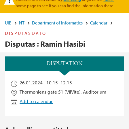
home page to see if you can find the information there
UiB
NT
Department of Informatics
Calendar
DISPUTASDATO
Disputas : Ramin Hasibi
Main content
DISPUTATION
26.01.2024 -
10.15
–
12.15
Thormøhlens gate 51 (VilVite), Auditorium
Add to calendar