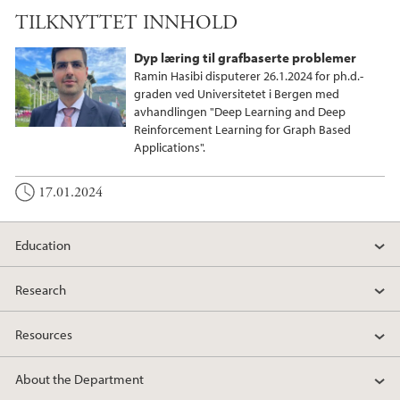
a
w
i
TILKNYTTET INNHOLD
c
i
n
e
t
k
Dyp læring til grafbaserte problemer
b
t
e
Ramin Hasibi disputerer 26.1.2024 for ph.d.-
o
e
d
graden ved Universitetet i Bergen med
avhandlingen "Deep Learning and Deep
o
r
I
Reinforcement Learning for Graph Based
k
n
Applications".
17.01.2024
Education
Research
Resources
About the Department