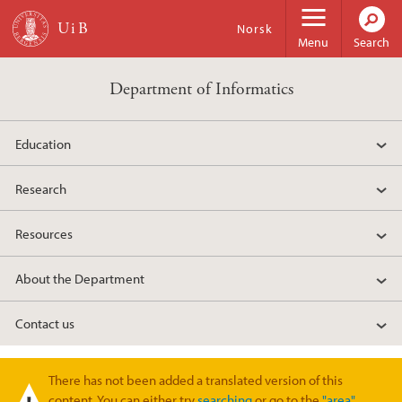
Skip to main content
Norsk
Menu
Search
Department of Informatics
Education
Research
Resources
About the Department
Contact us
There has not been added a translated version of this
Warning message
content. You can either try
searching
or go to the
"area"