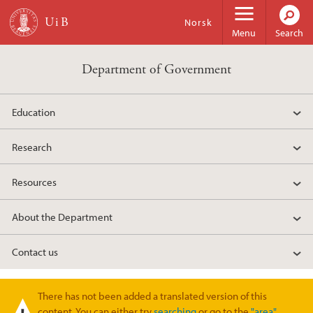
Skip to main content
Norsk
Menu
Search
Department of Government
Education
Research
Resources
About the Department
Contact us
There has not been added a translated version of this
Warning message
content. You can either try
searching
or go to the
"area"