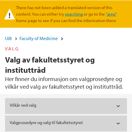
There has not been added a translated version of this
Warning message
content. You can either try
searching
or go to the
"area"
home page to see if you can find the information there
UiB
Faculty of Medicine
VALG
Valg av fakultetsstyret og
instituttråd
Her finner du informasjon om valgprosedyre og
vilkår ved valg av fakultetsstyret og instituttråd.
Main content
Vilkår ved valg
Valgprosedyre og valg til fakultetsstyret