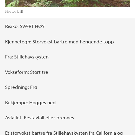
Photo:
UiB
Main content
Risiko: SVÆRT HØY
Kjennetegn: Storvokst bartre med hengende topp
Fra: Stillehavskysten
Vokseform: Stort tre
Spredning: Frø
Bekjempe: Hogges ned
Avfallet: Restavfall eller brennes
Et storvokst bartre fra Stillehavskysten fra California og