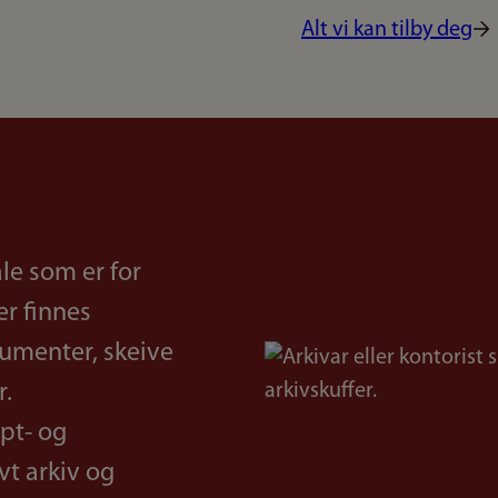
Alt vi kan tilby deg
le som er for
er finnes
kumenter, skeive
Bilde
r.
pt- og
vt arkiv og