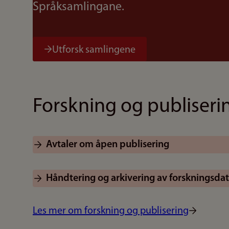
Språksamlingane.
Utforsk samlingene
Forskning og publiseri
Avtaler om åpen publisering
Håndtering og arkivering av forskningsda
Les mer om forskning og publisering