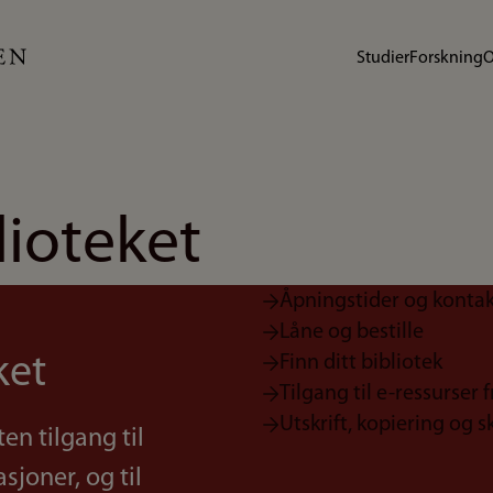
Studier
Forskning
O
lioteket
Åpningstider og konta
Låne og bestille
ket
Finn ditt bibliotek
Tilgang til e-ressurser
Utskrift, kopiering og 
en tilgang til
sjoner, og til