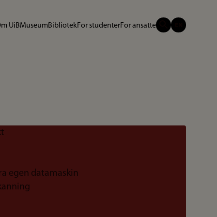
m UiB
Museum
Bibliotek
For studenter
For ansatte
kt
 fra egen datamaskin
skanning