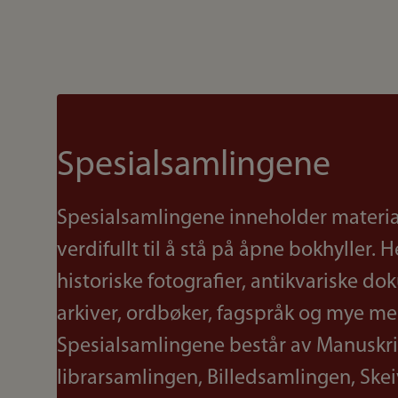
Spesialsamlingene
Spesialsamlingene inneholder materia
verdifullt til å stå på åpne bokhyller. H
historiske fotografier, antikvariske do
arkiver, ordbøker, fagspråk og mye me
Spesialsamlingene består av Manuskri
librarsamlingen, Billedsamlingen, Skei