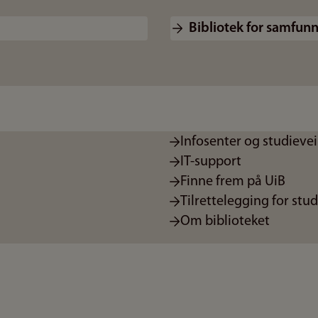
Bibliotek for samfun
Infosenter og studieve
IT-support
Finne frem på UiB
Tilrettelegging for stu
Om biblioteket