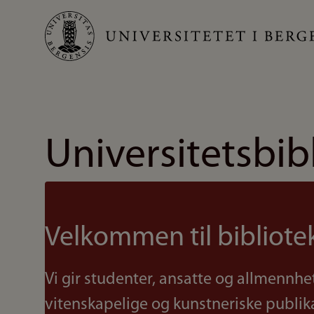
Hopp
til
hovedinnhold
Universitetsbib
Velkommen til bibliote
Vi gir studenter, ansatte og allmennhet
vitenskapelige og kunstneriske publika