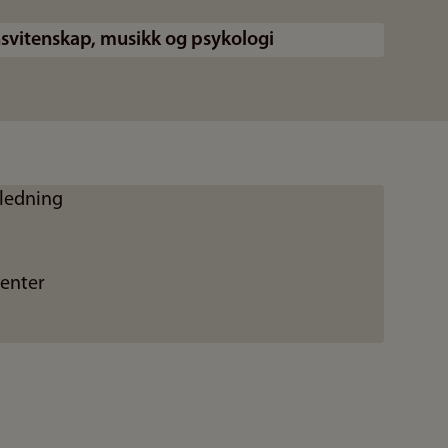
nsvitenskap, musikk og psykologi
iledning
denter