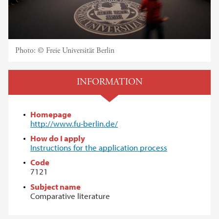
Photo:
© Freie Universität Berlin
INFORMATION
Homepage
http://www.fu-berlin.de/
How do I apply
Instructions for the application process
Code
7121
Subject name
Comparative literature