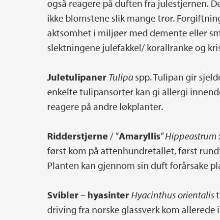
også reagere på duften fra julestjernen. D
ikke blomstene slik mange tror. Forgiftnin
aktsomhet i miljøer med demente eller sm
slektningene julefakkel/ korallranke og kri
Juletulipaner
Tulipa
spp. Tulipan gir sjel
enkelte tulipansorter kan gi allergi innend
reagere på andre løkplanter.
Ridderstjerne
/ ”
Amaryllis
”
Hippeastrum
først kom på attenhundretallet, først run
Planten kan gjennom sin duft forårsake pla
Svibler
–
hyasinter
Hyacinthus orientalis
t
driving fra norske glassverk kom allerede