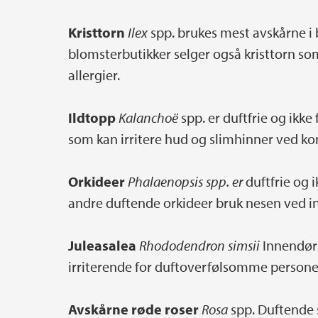
Kristtorn
Ilex
spp. brukes mest avskårne i 
blomsterbutikker selger også kristtorn som
allergier.
Ildtopp
Kalanchoë
spp. er duftfrie og ikk
som kan irritere hud og slimhinner ved ko
Orkideer
Phalaenopsis spp. er
duftfrie og 
andre duftende orkideer bruk nesen ved i
Juleasalea
Rhododendron simsii
Innendørs
irriterende for duftoverfølsomme personer
Avskårne røde roser
Rosa
spp. Duftende 