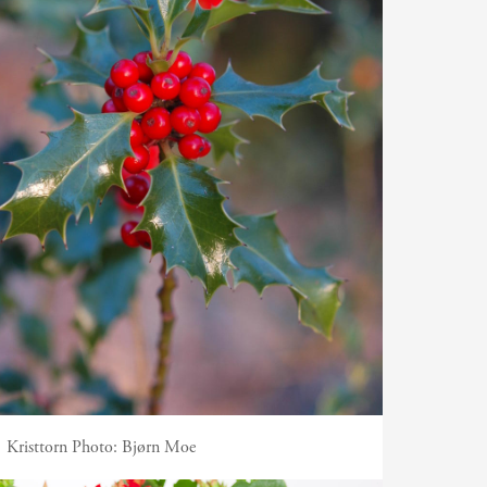
Kristtorn
Photo:
Bjørn Moe