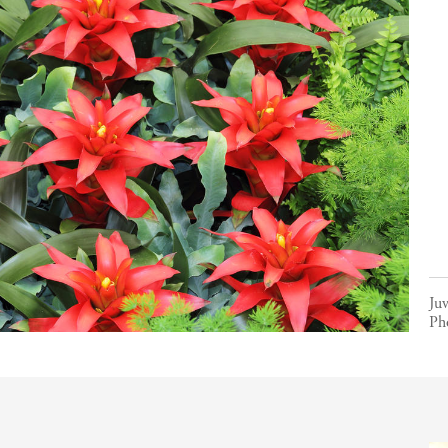
Juv
Ph