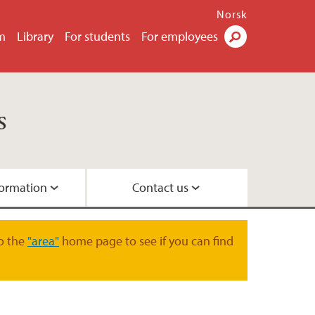
Norsk
m
Library
For students
For employees
Search
s
nformation
Contact us
cations
ities
o the
"area"
home page to see if you can find
ure
 plants
eum garden
nical Garden map
ditions
retum