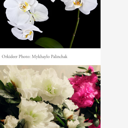
Orkideer
Photo:
Mykhaylo Palinchak