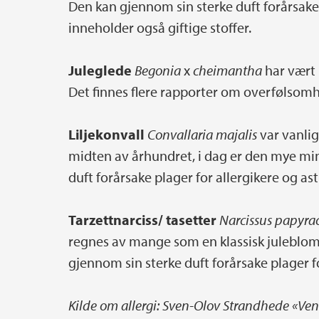
Den kan gjennom sin sterke duft forårsake 
inneholder også giftige stoffer.
Juleglede
Begonia
x
cheimantha
har vært
Det finnes flere rapporter om overfølsomh
Liljekonvall
Convallaria majalis
var vanli
midten av århundret, i dag er den mye min
duft forårsake plager for allergikere og as
Tarzettnarciss/ tasetter
Narcissus papyra
regnes av mange som en klassisk julebloms
gjennom sin sterke duft forårsake plager f
Kilde om allergi: Sven-Olov Strandhede «Ven