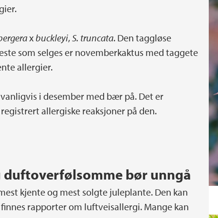
gier.
bergera
x
buckleyi
,
S. truncata
. Den taggløse
t meste som selges er novemberkaktus med taggete
te allergier.
 vanligvis i desember med bær på. Det er
registrert allergiske reaksjoner på den.
og duftoverfølsomme bør unngå
mest kjente og mest solgte juleplante. Den kan
 finnes rapporter om luftveisallergi. Mange kan