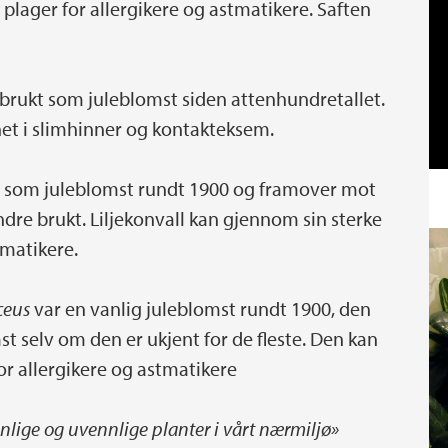
plager for allergikere og astmatikere. Saften
 brukt som juleblomst siden attenhundretallet.
et i slimhinner og kontakteksem.
g som juleblomst rundt 1900 og framover mot
dre brukt. Liljekonvall kan gjennom sin sterke
tmatikere.
ceus
var en vanlig juleblomst rundt 1900, den
t selv om den er ukjent for de fleste. Den kan
or allergikere og astmatikere
nlige og uvennlige planter i vårt nærmiljø»