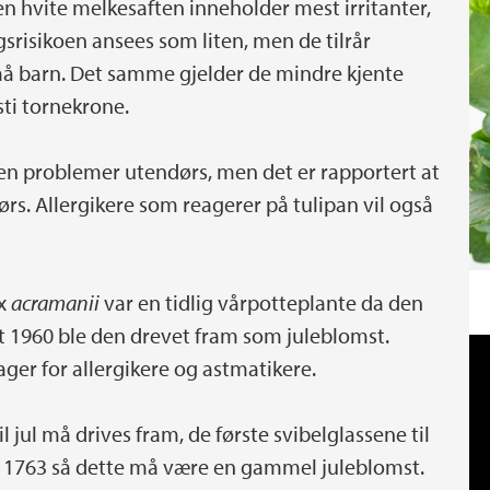
en hvite melkesaften inneholder mest irritanter,
gsrisikoen ansees som liten, men de tilrår
å barn. Det samme gjelder de mindre kjente
sti tornekrone.
den problemer utendørs, men det er rapportert at
ørs. Allergikere som reagerer på tulipan vil også
x
acramanii
var en tidlig vårpotteplante da den
dt 1960 ble den drevet fram som juleblomst.
ger for allergikere og astmatikere.
il jul må drives fram, de første svibelglassene til
 i 1763 så dette må være en gammel juleblomst.