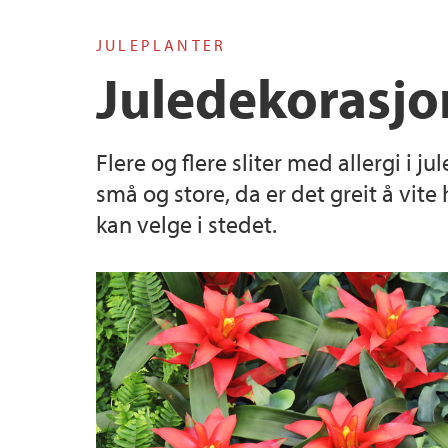
JULEPLANTER
Glasshouses
Preserving threatened species
Juledekorasjon
Flere og flere sliter med allergi i
små og store, da er det greit å vite 
kan velge i stedet.