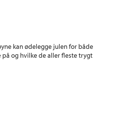
ecies
artens
e øyne kan ødelegge julen for både
 på og hvilke de aller fleste trygt