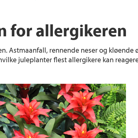
Tackling invasive sp
Schools and kinderg
 for allergikeren
 julen. Astmaanfall, rennende neser og kløend
hvilke juleplanter flest allergikere kan reagere