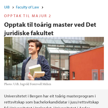
UiB
Faculty of Law
OPPTAK TIL MAJUR 2
Opptak til toårig master ved Det
juridiske fakultet
Photo:
UiB, Ingvild Festervoll Melien
Main content
Universitetet i Bergen har eit toårig masterprogram i
rettsvitskap som bachelorkandidatar i juss/rettsvitskap
frå Universitetet i Innlandet, Universitetet i Agder,