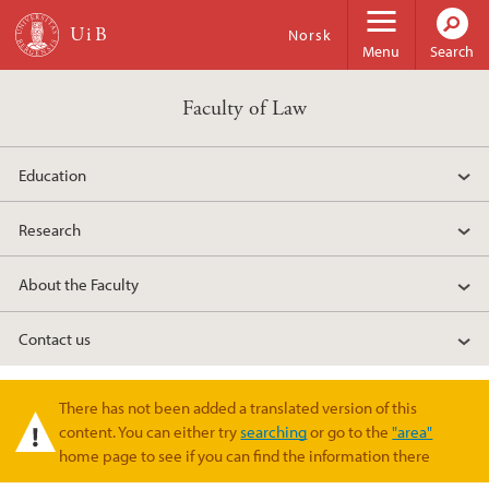
Skip to main content
Norsk
Menu
Search
Faculty of Law
Education
Research
About the Faculty
Contact us
There has not been added a translated version of this
Warning message
content. You can either try
searching
or go to the
"area"
home page to see if you can find the information there