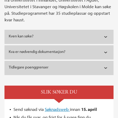
Universitetet i Stavanger og Høgskolen i Molde kan søke
på. Studieprogrammet har 35 studieplassar og oppstart
kvar haust.
Kven kan søke?
Kva er nødvendig dokumentasjon?
Tidlegare poenggrenser
SLIK SØKER DU
Send søknad via
Søknadsweb
innan
15. april
Når du får svar, og frist for å svare finn du