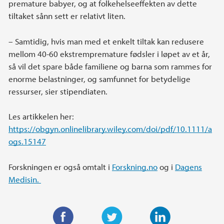
premature babyer, og at folkehelseeffekten av dette
tiltaket sånn sett er relativt liten.
– Samtidig, hvis man med et enkelt tiltak kan redusere
mellom 40-60 ekstrempremature fødsler i løpet av et år,
så vil det spare både familiene og barna som rammes for
enorme belastninger, og samfunnet for betydelige
ressurser, sier stipendiaten.
Les artikkelen her:
https://obgyn.onlinelibrary.wiley.com/doi/pdf/10.1111/a
ogs.15147
Forskningen er også omtalt i
Forskning.no
og i
Dagens
Medisin.