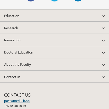
F
T
L
a
w
i
Education
c
i
n
e
t
k
Research
b
t
e
o
e
d
Innovation
o
r
I
k
n
Doctoral Education
About the Faculty
Contact us
CONTACT US
post@med.uib.no
+47 55 58 20 86