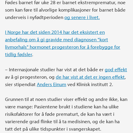
Fødes barnet før uke 28 er barnet ekstremprematur, noe
som kan føre til alvorlige komplikasjoner for barnet både
underveis i nyfødtperioden
og senere i livet.
I Norge har det siden 2014 har det eksistert en
anbefaling om å gi gravide med diagnosen "kort
livmorhals" hormonet progesteron for å forebygge for
tidlig fødsler
.
– Internasjonale studier har vist at det både er
god effekt
av å gi progesteron, og
de har vist at det er ingen effekt
,
sier stipendiat
Anders Einum
ved Klinisk institutt 2.
Grunnen til at noen studier viser effekt og andre ikke, kan
være mange: Pasientene brukt i studiene kan ha ulike
risikofaktorer for å føde prematurt, de kan ha vært i
varierende grad flinke til å ta medisinen, og de kan ha
tatt det på ulike tidspunkter i svangerskapet.