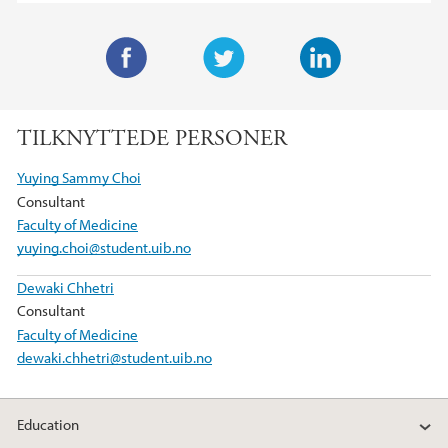
F
T
L
a
w
i
TILKNYTTEDE PERSONER
c
i
n
e
t
k
Yuying Sammy Choi
b
t
e
Consultant
o
e
d
Faculty of Medicine
o
r
I
yuying.choi@student.uib.no
k
n
Dewaki Chhetri
Consultant
Faculty of Medicine
dewaki.chhetri@student.uib.no
Education