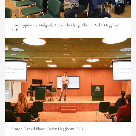
Stort oppmøte i Midgard, Alrek helseklynge
Photo:
Ricky Heggheim,
UiB
Simon Dankel
Photo:
Ricky Heggheim, UiB