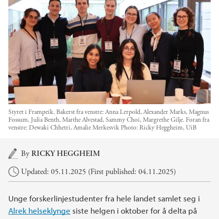
Styret i Frampeik. Bakerst fra venstre: Anna Lerpold, Alexander Marks, Magnus
Fossum, Julia Benth, Marthe Alvestad, Sammy Choi, Margrethe Gilje. Foran fra
venstre: Dewaki Chhetri, Amalie Merkesvik
Photo:
Ricky Heggheim, UiB
Main content
By
RICKY HEGGHEIM
Updated: 05.11.2025 (First published: 04.11.2025)
Unge forskerlinjestudenter fra hele landet samlet seg i
Alrek helseklynge
siste helgen i oktober for å delta på